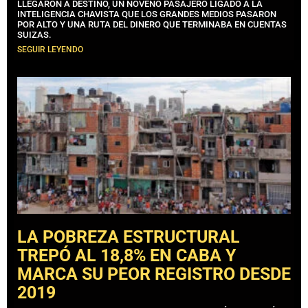
LLEGARON A DESTINO, UN NOVENO PASAJERO LIGADO A LA
INTELIGENCIA CHAVISTA QUE LOS GRANDES MEDIOS PASARON
POR ALTO Y UNA RUTA DEL DINERO QUE TERMINABA EN CUENTAS
SUIZAS.
SEGUIR LEYENDO
LA POBREZA ESTRUCTURAL
TREPÓ AL 18,8% EN CABA Y
MARCA SU PEOR REGISTRO DESDE
2019