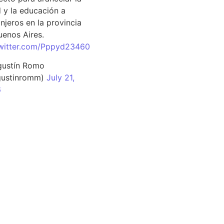
d y la educación a
njeros en la provincia
uenos Aires.
twitter.com/Pppyd23460
ustín Romo
ustinromm)
July 21,
6