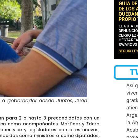
GUÍA DE
DE LOS 
QUEDAN
PROPIO
EL GUÍA 
DENUNCIÓ
CERRO EZP
HECTÁREA
SWAROVS
SEGUIR LE
T
Así 
vive
grati
to a gobernador desde Juntos, Juan
atien
Arge
ían para 2 o hasta 3 precandidatos con un
la A
onen como acompañantes
. Martínez y Zdero
Acab
oner vice y legisladores con aires nuevos,
onocidos como ministros o como diputados,
proy