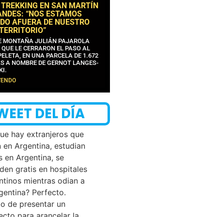
 TREKKING EN SAN MARTÍN
ANDES: “NOS ESTAMOS
DO AFUERA DE NUESTRO
 TERRITORIO”
DE MONTAÑA JULIÁN PAJAROLA
 QUE LE CERRARON EL PASO AL
ELETA, EN UNA PARCELA DE 1.672
S A NOMBRE DE GERNOT LANGES-
KI.
YENDO
WEET DEL DÍA
que hay extranjeros que
n en Argentina, estudian
s en Argentina, se
den gratis en hospitales
ntinos mientras odian a
rgentina? Perfecto.
o de presentar un
ecto para arancelar la