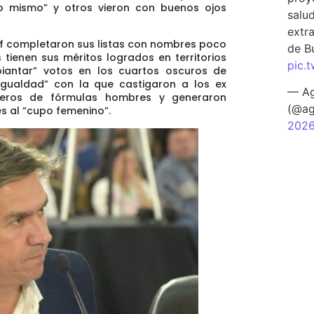
o mismo” y otros vieron con buenos ojos
salu
extra
off completaron sus listas con nombres poco
de B
s
tienen sus méritos logrados en territorios
pic.
piantar” votos en los cuartos oscuros de
igualdad” con la que castigaron a los ex
— Ag
añeros de fórmulas hombres y generaron
(@ag
es al “cupo femenino”.
202