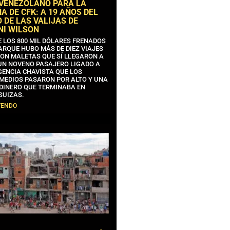
 VENEZOLANO PARA LA
 DE CFK: A 19 AÑOS DEL
 DE LAS VALIJAS DE
NI WILSON
E LOS 800 MIL DÓLARES FRENADOS
ARQUE HUBO MÁS DE DIEZ VIAJES
CON MALETAS QUE SÍ LLEGARON A
 UN NOVENO PASAJERO LIGADO A
GENCIA CHAVISTA QUE LOS
MEDIOS PASARON POR ALTO Y UNA
 DINERO QUE TERMINABA EN
SUIZAS.
YENDO