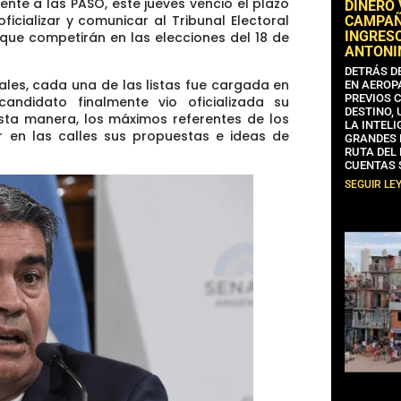
ente a las PASO,
este jueves venció el plazo
DINERO
ficializar y comunicar al Tribunal Electoral
CAMPAÑA
INGRESO
 que competirán en las elecciones del 18 de
ANTONI
DETRÁS D
ales, cada una de las listas fue cargada en
EN AEROP
PREVIOS 
andidato finalmente vio oficializada su
DESTINO,
esta manera, los máximos referentes de los
LA INTELI
r en las calles sus propuestas e ideas de
GRANDES 
RUTA DEL
CUENTAS 
SEGUIR LE