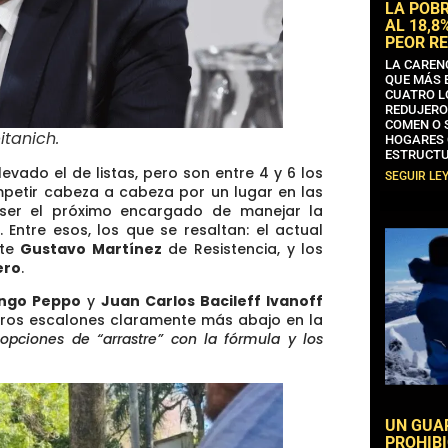
LA POB
AL 18,8
PEOR RE
LA CAREN
QUE MÁS 
CUATRO L
REDUJERO
COMEN O 
itanich
.
HOGARES 
ESTRUCTU
vado el de listas, pero son
entre 4 y 6 los
SEGUIR LE
petir cabeza a cabeza por un lugar en las
ser el próximo encargado de manejar la
Entre esos, los que se resaltan: el actual
nte
Gustavo Martínez
de Resistencia, y los
ero
.
ngo Peppo
y
Juan Carlos Bacileff Ivanoff
tros escalones claramente más abajo en la
opciones de “arrastre” con la fórmula y los
UN GUA
PROHIBI