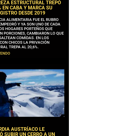
REZA ESTRUCTURAL TREPÓ
% EN CABA Y MARCA SU
GISTRO DESDE 2019
CIA ALIMENTARIA FUE EL RUBRO
EMPEORÓ Y YA SON UNO DE CADA
OS HOGARES PORTEÑOS QUE
N PORCIONES, CAMBIARON LO QUE
SALTEAN COMIDAS. EN LOS
CON CHICOS LA PRIVACIÓN
RAL TREPA AL 20,6%.
YENDO
RDIA AUSTRÍACO LE
Ó SUBIR UN CERRO A UN