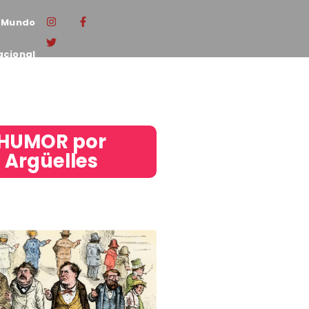
Mundo
acional
HUMOR por
Argüelles