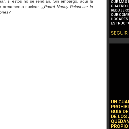
lear, si estos no se rendían. Sin embargo, aquí la
QUE MÁS 
CUATRO L
nen armamento nuclear.
¿Podrá Nancy Pelosi ser la
REDUJERO
iones?
QUE COME
HOGARES 
ESTRUCTU
SEGUIR
UN GUA
PROHIBI
GUÍA DE
DE LOS
QUEDAN
PROPIO