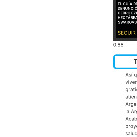
EL GUÍA 
DENUNCIÓ
CERRO EZP
HECTÁREA
SWAROVS
SEGUIR
Así 
vive
grati
atien
Arge
la A
Acab
proy
salu