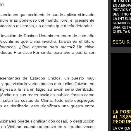
DETRÁS D
en
EN AEROP
PREVIOS 
DESTINO,
sanciones que occidente le puede aplicar si invade
LA INTEL
ombre más poderoso del mundo libre, el presidente
GRANDES 
atacaron a Ucrania, un estado que decía defender.
UNA RUTA
CUENTAS 
a invasión de Rusia a Ucrania en enero de este año
IA confirmo que China invadirá Taiwán en el futuro
SEGUIR
Entonces,
¿
Qué esperan para atacar?
Un chivo
chiduque Francisco Fernando, pero ahora podría ser
resentantes de Estados Unidos, un puesto muy
 y que visitaría varios países entre ellos Taiwán, no
gresa a la isla en litigio, su avión sería derribado.
jército en sus redes sociales publico frases como
circulan las costas de China.
Todo este despliegue
 es derribado, esto significara una guerra entre
LA POB
AL 18,8
nacionales puede significar dos cosas, o destrucción
PEOR R
Nixon en Vietnam cuando amenazó en reiteradas veces
LA CAREN