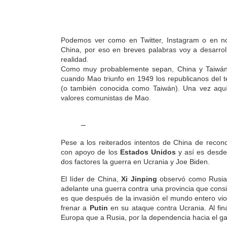
Podemos ver como en Twitter, Instagram o en no
China, por eso en breves palabras voy a desarrol
realidad.
Como muy probablemente sepan, China y Taiwán a
cuando Mao triunfo en 1949 los republicanos del te
(o también conocida como Taiwán). Una vez aquí
valores comunistas de Mao.
–
Pese a los reiterados intentos de China de reconqu
con apoyo de los
Estados Unidos
y así es desde
dos factores la guerra en Ucrania y Joe Biden.
El líder de China,
Xi Jinping
observó como Rusia p
adelante una guerra contra una provincia que cons
es que después de la invasión el mundo entero vi
frenar a
Putin
en su ataque contra Ucrania. Al fi
Europa que a Rusia, por la dependencia hacia el ga