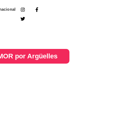
nacional
OR por Argüelles​