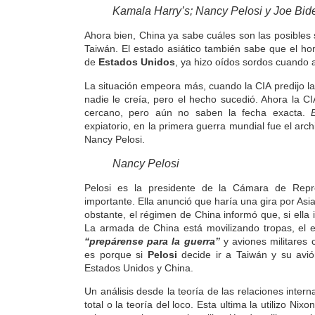
Kamala Harry’s; Nancy Pelosi y Joe Bid
Ahora bien, China ya sabe cuáles son las posibles 
Taiwán. El estado asiático también sabe que el h
de
Estados Unidos
, ya hizo oídos sordos cuando 
La situación empeora más, cuando la CIA predijo l
nadie le creía, pero el hecho sucedió. Ahora la C
cercano, pero aún no saben la fecha exacta.
expiatorio, en la primera guerra mundial fue el ar
Nancy Pelosi.
Nancy Pelosi
Pelosi es la presidente de la Cámara de Rep
importante. Ella anunció que haría una gira por Asia
obstante,
el régimen de China informó que, si ella in
La armada de China está movilizando tropas, el e
“prepárense para la guerra”
y aviones militares 
es porque si
Pelosi
decide ir a Taiwán y su avión
Estados Unidos y China.
Un análisis desde la teoría de las relaciones inter
total o la teoría del loco. Esta ultima la utilizo 