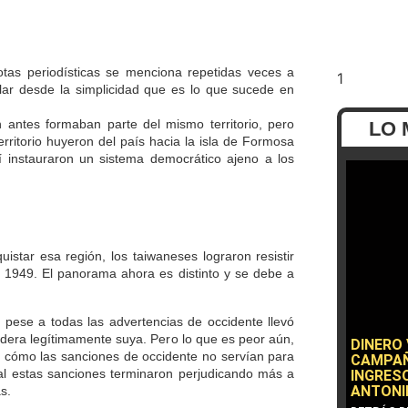
tas periodísticas se menciona repetidas veces a
lar desde la simplicidad que es lo que sucede en
ntes formaban parte del mismo territorio, pero
LO 
rritorio huyeron del país hacia la isla de Formosa
 instauraron un sistema democrático ajeno a los
istar esa región, los taiwaneses lograron resistir
 1949.
El panorama ahora es distinto y se debe a
ese a todas las advertencias de occidente llevó
idera legítimamente suya. Pero lo que es peor aún,
DINERO
o cómo las sanciones de occidente no servían para
CAMPAÑ
nal estas sanciones terminaron perjudicando más a
INGRESO
ANTONI
s.