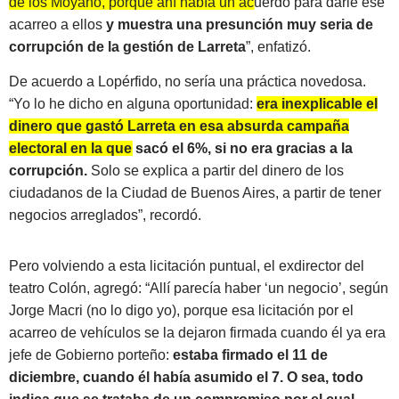
de los Moyano, porque ahí había un acuerdo para darle ese
acarreo a ellos
y muestra una presunción muy seria de
corrupción de la gestión de Larreta
”
, enfatizó.
De acuerdo a Lopérfido, no sería una práctica novedosa.
“Yo lo he dicho en alguna oportunidad:
era inexplicable el
dinero que gastó Larreta en esa absurda campaña
electoral en la que sacó el 6%, si no era gracias a la
corrupción.
Solo se explica a partir del dinero de los
ciudadanos de la Ciudad de Buenos Aires, a partir de tener
negocios arreglados”, recordó.
Pero volviendo a esta licitación puntual, el exdirector del
teatro Colón, agregó: “Allí parecía haber ‘un negocio’, según
Jorge Macri (no lo digo yo), porque esa licitación por el
acarreo de vehículos se la dejaron firmada cuando él ya era
jefe de Gobierno porteño:
estaba firmado el 11 de
diciembre, cuando él había asumido el 7. O sea, todo