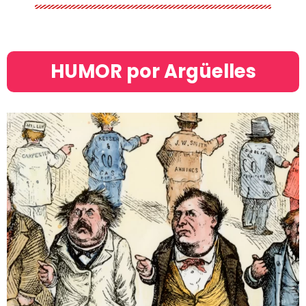
HUMOR por Argüelles​