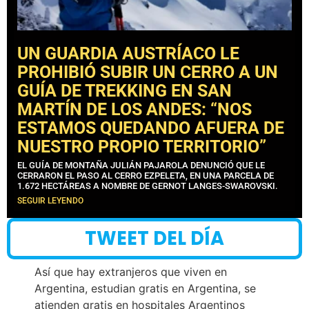
UN GUARDIA AUSTRÍACO LE
PROHIBIÓ SUBIR UN CERRO A UN
GUÍA DE TREKKING EN SAN
MARTÍN DE LOS ANDES: “NOS
ESTAMOS QUEDANDO AFUERA DE
NUESTRO PROPIO TERRITORIO”
EL GUÍA DE MONTAÑA JULIÁN PAJAROLA DENUNCIÓ QUE LE
CERRARON EL PASO AL CERRO EZPELETA, EN UNA PARCELA DE
1.672 HECTÁREAS A NOMBRE DE GERNOT LANGES-SWAROVSKI.
SEGUIR LEYENDO
TWEET DEL DÍA
Así que hay extranjeros que viven en
Argentina, estudian gratis en Argentina, se
atienden gratis en hospitales Argentinos