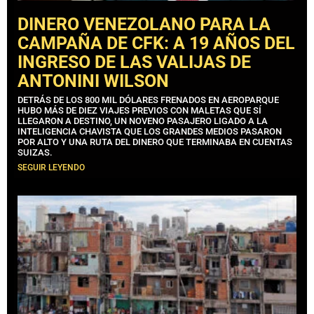
DINERO VENEZOLANO PARA LA
CAMPAÑA DE CFK: A 19 AÑOS DEL
INGRESO DE LAS VALIJAS DE
ANTONINI WILSON
DETRÁS DE LOS 800 MIL DÓLARES FRENADOS EN AEROPARQUE
HUBO MÁS DE DIEZ VIAJES PREVIOS CON MALETAS QUE SÍ
LLEGARON A DESTINO, UN NOVENO PASAJERO LIGADO A LA
INTELIGENCIA CHAVISTA QUE LOS GRANDES MEDIOS PASARON
POR ALTO Y UNA RUTA DEL DINERO QUE TERMINABA EN CUENTAS
SUIZAS.
SEGUIR LEYENDO