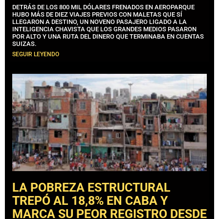
DETRÁS DE LOS 800 MIL DÓLARES FRENADOS EN AEROPARQUE
HUBO MÁS DE DIEZ VIAJES PREVIOS CON MALETAS QUE SÍ
LLEGARON A DESTINO, UN NOVENO PASAJERO LIGADO A LA
INTELIGENCIA CHAVISTA QUE LOS GRANDES MEDIOS PASARON
POR ALTO Y UNA RUTA DEL DINERO QUE TERMINABA EN CUENTAS
SUIZAS.
SEGUIR LEYENDO
LA POBREZA ESTRUCTURAL
TREPÓ AL 18,8% EN CABA Y
MARCA SU PEOR REGISTRO DESDE