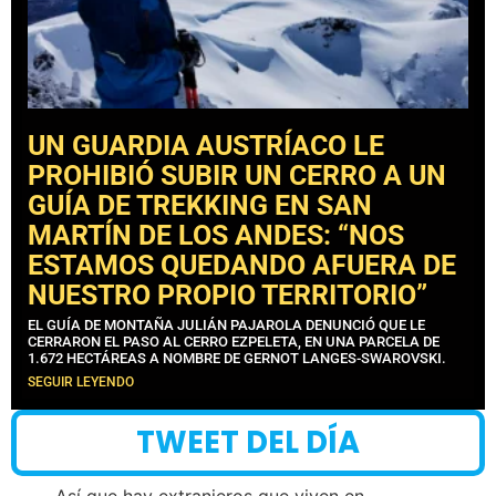
UN GUARDIA AUSTRÍACO LE
PROHIBIÓ SUBIR UN CERRO A UN
GUÍA DE TREKKING EN SAN
MARTÍN DE LOS ANDES: “NOS
ESTAMOS QUEDANDO AFUERA DE
NUESTRO PROPIO TERRITORIO”
EL GUÍA DE MONTAÑA JULIÁN PAJAROLA DENUNCIÓ QUE LE
CERRARON EL PASO AL CERRO EZPELETA, EN UNA PARCELA DE
1.672 HECTÁREAS A NOMBRE DE GERNOT LANGES-SWAROVSKI.
SEGUIR LEYENDO
TWEET DEL DÍA