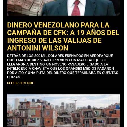
DINERO VENEZOLANO PARA LA
CAMPAÑA DE CFK: A 19 AÑOS DEL
INGRESO DE LAS VALIJAS DE
ANTONINI WILSON
DETRÁS DE LOS 800 MIL DÓLARES FRENADOS EN AEROPARQUE
HUBO MÁS DE DIEZ VIAJES PREVIOS CON MALETAS QUE SÍ
LLEGARON A DESTINO, UN NOVENO PASAJERO LIGADO A LA
INTELIGENCIA CHAVISTA QUE LOS GRANDES MEDIOS PASARON
POR ALTO Y UNA RUTA DEL DINERO QUE TERMINABA EN CUENTAS
SUIZAS.
SEGUIR LEYENDO