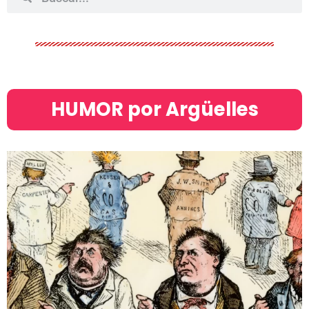
HUMOR por Argüelles​