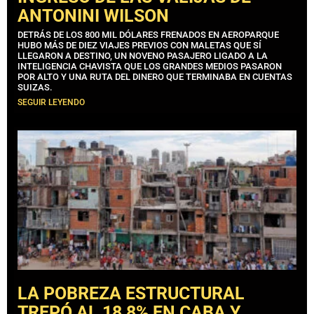
ANTONINI WILSON
DETRÁS DE LOS 800 MIL DÓLARES FRENADOS EN AEROPARQUE
HUBO MÁS DE DIEZ VIAJES PREVIOS CON MALETAS QUE SÍ
LLEGARON A DESTINO, UN NOVENO PASAJERO LIGADO A LA
INTELIGENCIA CHAVISTA QUE LOS GRANDES MEDIOS PASARON
POR ALTO Y UNA RUTA DEL DINERO QUE TERMINABA EN CUENTAS
SUIZAS.
SEGUIR LEYENDO
LA POBREZA ESTRUCTURAL
TREPÓ AL 18,8% EN CABA Y