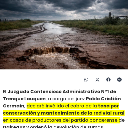
El
Juzgado Contencioso Administrativo N°1 de
Trenque Lauquen
, a cargo del juez
Pablo Cristián
Germain
,
declaró inválido el cobro de la
tasa por
conservación y mantenimiento de la red vial rural
en casos de productores del partido bonaerense de
Daireaux
y ordenó la devolución de sumas