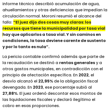
informe técnico describió acumulación de agua,
ahuellamientos y otras deficiencias que impedían la
circulación normal. Moroni resumió el alcance del
fallo:
“El juez dijo dos cosas muy claras: los
recursos que tiene la municipalidad por tasa vial
hay que aplicarlos a tasa vial. Y sin caminos en
condiciones, la tasa deviene carente de sustento
y por lo tanto es nula”.
La pericia contable confirmó además que parte de
la recaudación se destinó a
rentas generales
y a
otros gastos municipales, en contradicción con el
principio de afectación específica. En
2022
, el
desvío alcanzó el
22,95%
de la obligación fiscal
devengada. En
2023
, ese porcentaje subió al
27,88%
. El juez ordenó descontar esos montos de
las liquidaciones fiscales y declaró ilegítimo el
cobro en esas proporciones.