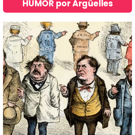
HUMOR por Argüelles​