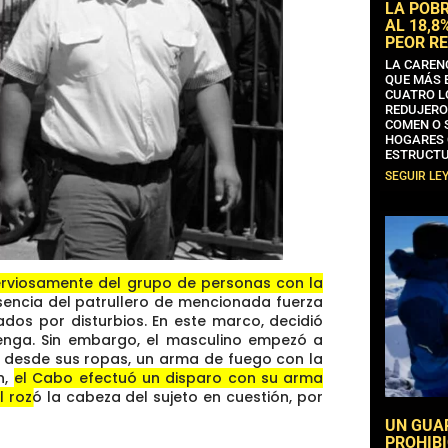
LA POB
AL 18,8
PEOR RE
LA CAREN
QUE MÁS 
CUATRO L
REDUJERO
COMEN O 
HOGARES 
ESTRUCTU
SEGUIR LE
nerviosamente del grupo de personas con la
encia del patrullero
de mencionada fuerza
iados por disturbios. En este marco, decidió
etenga. Sin embargo, el masculino empezó a
 desde sus ropas, un arma de fuego con la
n,
el Cabo efectuó un disparo con su arma
l rozó la cabeza del sujeto en cuestión
, por
UN GUA
PROHIBI