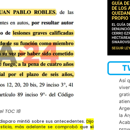
GUÍA DE
DE LOS 
QUEDAN
PROPIO
EL GUÍA 
DENUNCIÓ
CERRO EZP
HECTÁREA
SWAROVS
SEGUIR LE
T
Así 
vive
grati
atien
Arge
el TOC 18
la A
l disparo mintió sobre sus antecedentes.
Dijo
Acab
usticia, más adelante se comprobó que
sí
proy