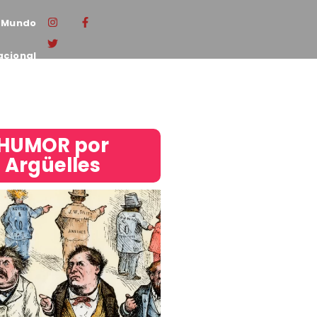
Mundo
acional
HUMOR por
Argüelles​