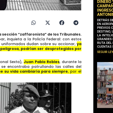
DINERO
CAMPAÑA
INGRESO
ANTONI
DETRÁS D
EN AEROP
PREVIOS 
DESTINO,
la sección “zaffaronista” de los Tribunales.
LA INTELI
bar, inquieta a la Policía Federal: con estos
GRANDES 
RUTA DEL
s uniformados dudan sobre su accionar,
ya
CUENTAS 
 peligrosa, podrían ser desprotegidos por
SEGUIR LE
ional Sexta),
Juan
Pablo Robles
, durante la
se encontraba patrullando las calles del
ue su vida cambiaría para siempre
, por el