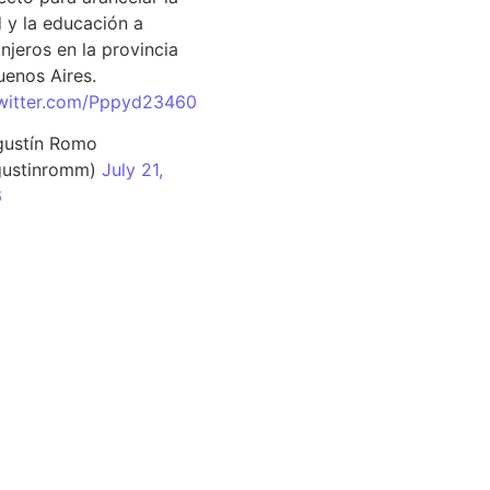
d y la educación a
njeros en la provincia
uenos Aires.
twitter.com/Pppyd23460
ustín Romo
ustinromm)
July 21,
6