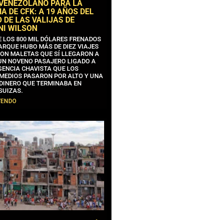
 VENEZOLANO PARA LA
 DE CFK: A 19 AÑOS DEL
 DE LAS VALIJAS DE
NI WILSON
E LOS 800 MIL DÓLARES FRENADOS
ARQUE HUBO MÁS DE DIEZ VIAJES
CON MALETAS QUE SÍ LLEGARON A
 UN NOVENO PASAJERO LIGADO A
GENCIA CHAVISTA QUE LOS
MEDIOS PASARON POR ALTO Y UNA
 DINERO QUE TERMINABA EN
SUIZAS.
YENDO