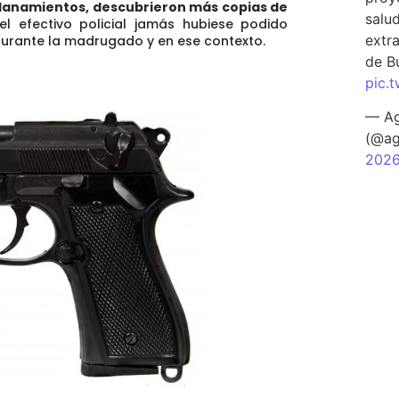
allanamientos, descubrieron más copias de
salu
l efectivo policial jamás hubiese podido
extra
 durante la madrugado y en ese contexto.
de B
pic.
— Ag
(@ag
202