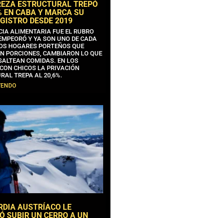
REZA ESTRUCTURAL TREPÓ
% EN CABA Y MARCA SU
GISTRO DESDE 2019
CIA ALIMENTARIA FUE EL RUBRO
EMPEORÓ Y YA SON UNO DE CADA
OS HOGARES PORTEÑOS QUE
N PORCIONES, CAMBIARON LO QUE
SALTEAN COMIDAS. EN LOS
CON CHICOS LA PRIVACIÓN
RAL TREPA AL 20,6%.
YENDO
RDIA AUSTRÍACO LE
Ó SUBIR UN CERRO A UN