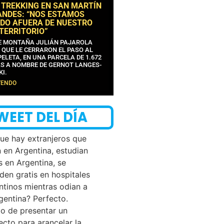
 TREKKING EN SAN MARTÍN
ANDES: “NOS ESTAMOS
DO AFUERA DE NUESTRO
 TERRITORIO”
DE MONTAÑA JULIÁN PAJAROLA
 QUE LE CERRARON EL PASO AL
ELETA, EN UNA PARCELA DE 1.672
S A NOMBRE DE GERNOT LANGES-
KI.
YENDO
WEET DEL DÍA
que hay extranjeros que
n en Argentina, estudian
s en Argentina, se
den gratis en hospitales
ntinos mientras odian a
rgentina? Perfecto.
o de presentar un
ecto para arancelar la