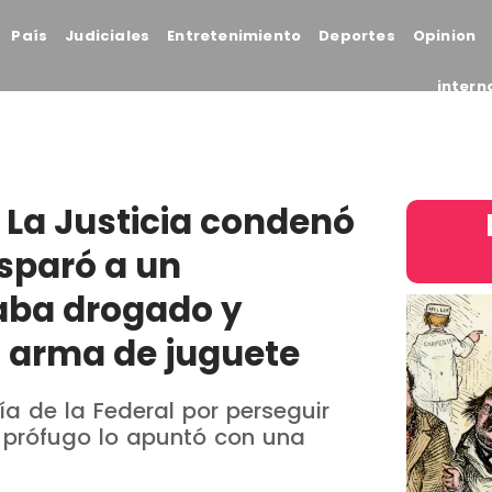
País
Judiciales
Entretenimiento
Deportes
Opinion
intern
La Justicia condenó
isparó a un
aba drogado y
arma de juguete
ía de la Federal por perseguir
El prófugo lo apuntó con una