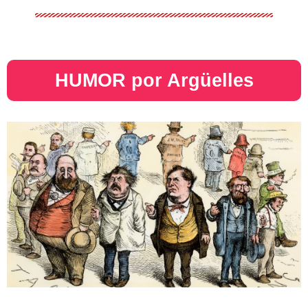
HUMOR por Argüelles​