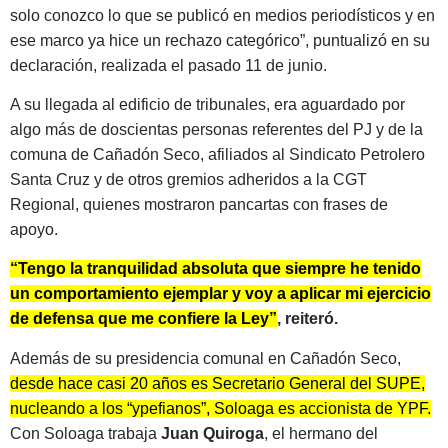
solo conozco lo que se publicó en medios periodísticos y en
ese marco ya hice un rechazo categórico”, puntualizó en su
declaración, realizada el pasado 11 de junio.
A su llegada al edificio de tribunales, era aguardado por
algo más de doscientas personas referentes del PJ y de la
comuna de Cañadón Seco, afiliados al Sindicato Petrolero
Santa Cruz y de otros gremios adheridos a la CGT
Regional, quienes mostraron pancartas con frases de
apoyo.
“Tengo la tranquilidad absoluta que siempre he tenido
un comportamiento ejemplar y voy a aplicar mi ejercicio
de defensa que me confiere la Ley”
, reiteró.
Además de su presidencia comunal en Cañadón Seco,
desde hace casi 20 años es Secretario General del SUPE,
nucleando a los “ypefianos”, Soloaga es accionista de YPF.
Con Soloaga trabaja
Juan Quiroga
, el hermano del