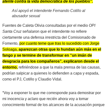
atente contra la vida democrática de los pueblos”.
Así apoyó el intendente Fernando Cotillo al
abusador sexual
Fuentes de Caleta Olivia consultadas por el medio
OPI
Santa Cruz
señalaron que el intendente no refiere
ciertamente una defensa irrestricta del Comisionado de
Fomento,
por cuanto teme que tras lo sucedido con Jorge
Soloaga,
aparezcan otras que lo hundan aún más en el
fango y se termine de transformar en “un imán de
desgracia para los compañeros”, explicaron desde el
entorno,
refiriéndose a que la mala prensa de las causas,
podrían salpicar a quienes lo defienden a capa y espada,
como el PJ, Cotillo y Claudio Vidal.
“Voy a exponer lo que me corresponde para demostrar por
mi inocencia y aclaro que recién ahora voy a tomar
conocimiento formal de los alcances de la acusación porque