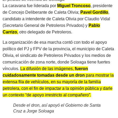
La caravana fue liderada por
Miguel Troncoso
, presidente
de Concejo Deliberante de Caleta Olivia;
Pavel
Gordillo
,
candidato a intendente de Caleta Olivia por Claudio Vidal
(Secretario General de Petroleros Privados) y
Pablo
Carrizo
,
otro delegado de Petroleros.
La organización de esa marcha contó con todo el apoyo
político del PJ y FPV de la provincia, el municipio de Caleta
Olivia, el sindicato de Petroleros Privados y los medios de
comunicación de zona norte, donde Soloaga tiene fuertes
vínculos.
La difusión de las imágenes,
fueron
cuidadosamente tomadas desde un dron
para mostrar la
extensa fila de vehículos, en su mayoría de la familia
petrolera, con el fin de impactar a la opinión pública y darle
un contexto “de apoyo irrestricto al compañero”.
Desde el dron, así apoyó el Gobierno de Santa
Cruz a Jorge Soloaga