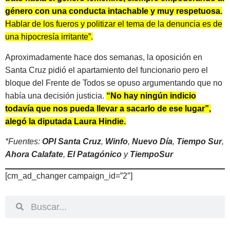
género con una conducta intachable y muy respetuosa.
Hablar de los fueros y politizar el tema de la denuncia es de
una hipocresía irritante”.
Aproximadamente hace dos semanas, la oposición en
Santa Cruz pidió el apartamiento del funcionario pero el
bloque del Frente de Todos se opuso argumentando que no
había una decisión justicia.
“No hay ningún indicio
todavía que nos pueda llevar a sacarlo de ese lugar”,
alegó la diputada Laura Hindie.
*Fuentes:
OPI Santa Cruz
,
Winfo
,
Nuevo Día
,
Tiempo Sur
,
Ahora Calafate
,
El Patagónico
y
TiempoSur
[cm_ad_changer campaign_id=”2″]