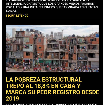
LLEGARON A DESTINO, UN NOVENO PASAJERO LIGADO A LA
INTELIGENCIA CHAVISTA QUE LOS GRANDES MEDIOS PASARON
POR ALTO Y UNA RUTA DEL DINERO QUE TERMINABA EN CUENTAS
SUIZAS.
SEGUIR LEYENDO
LA POBREZA ESTRUCTURAL
TREPÓ AL 18,8% EN CABA Y
MARCA SU PEOR REGISTRO DESDE
2019
LA CARENCIA ALIMENTARIA FUE EL RUBRO QUE MÁS EMPEORÓ Y