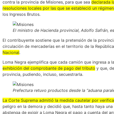
contra la provincia de Misiones, para que sea
declarada l
resoluciones locales por las que se estableció un régime
los Ingresos Brutos.
El ministro de Hacienda provincial, Adolfo Safrán, e
El contribuyente sostiene que la pretensión de la provinci
circulación de mercaderías en el territorio de la Repúblic
Nacional
.
Loma Negra ejemplifica que cada camión que ingresa a l
exhibición del comprobante de pago del tributo
y que, de 
provincia, pudiendo, incluso, secuestrarla.
Prefectura retuvo productos desde la “aduana paral
La Corte Suprema admitió la medida cautelar por verificar
peligro en la demora
y decidió que, hasta tanto haya una s
abstenga de exigir a Loma Negra el pago a cuenta del ant