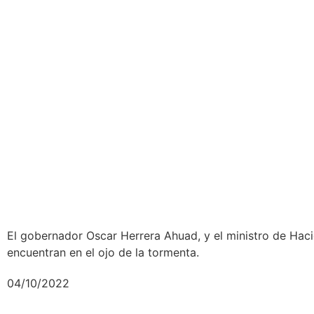
Misiones | La Corte Suprema s
polémica de la “aduana parale
El gobernador Oscar Herrera Ahuad, y el ministro de Haci
encuentran en el ojo de la tormenta.
04/10/2022