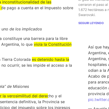
a inconstitucionalidad de las
cerraron el paso al
n de pago a cuenta
en el Impuesto sobre
1.672 hectáreas a
Swarovski.
SEGUIR LEYENDO
s uno de los implicados
TWEET D
a constituye una barrera para la libre
a Argentina, lo que
viola la Constitución
Así que hay
Argentina, 
Argentina, 
a Tierra Colorada
es detenido hasta la
hospitales 
no ocurrir, se les impide el acceso a la
odian a la 
Acabo de p
para arance
ela” de Misiones
educación a
provincia d
 la verosimilitud del derecho y el
pic.twitte
entencia definitiva, la Provincia se
icipo del impuesto sobre los ingresos
— Agustín