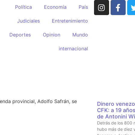
Política
Economía
País
Judiciales
Entretenimiento
Deportes
Opinion
Mundo
internacional
HUMOR po
e mete en la
la”
LO MÁS 
enda provincial, Adolfo Safrán, se
Dinero venezo
CFK: a 19 años 
de Antonini Wi
Detrás de los 800 
hubo más de diez v