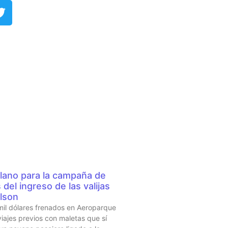
r Argüelles​
IMPORTANTE
lano para la campaña de
del ingreso de las valijas
lson
mil dólares frenados en Aeroparque
iajes previos con maletas que sí