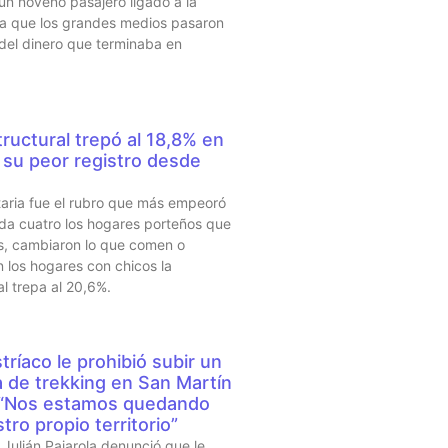
 un noveno pasajero ligado a la
sta que los grandes medios pasaron
 del dinero que terminaba en
ructural trepó al 18,8% en
su peor registro desde
taria fue el rubro que más empeoró
da cuatro los hogares porteños que
s, cambiaron lo que comen o
 los hogares con chicos la
al trepa al 20,6%.
tríaco le prohibió subir un
a de trekking en San Martín
 “Nos estamos quedando
tro propio territorio”
Julián Pajarola denunció que le