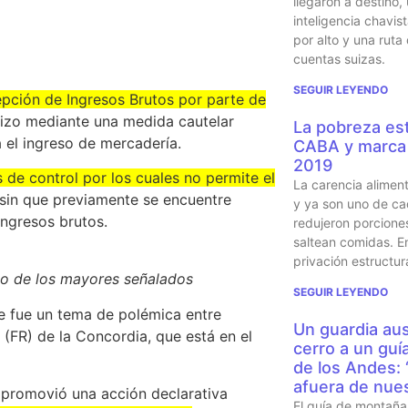
llegaron a destino,
inteligencia chavi
por alto y una ruta
cuentas suizas.
SEGUIR LEYENDO
epción de Ingresos Brutos por parte de
izo mediante una medida cautelar
La pobreza est
 el ingreso de mercadería.
CABA y marca 
2019
s de control por los cuales no permite el
La carencia alimen
sin que previamente se encuentre
y ya son uno de ca
Ingresos brutos.
redujeron porcione
saltean comidas. En
privación estructur
no de los mayores señalados
SEGUIR LEYENDO
 fue un tema de polémica entre
Un guardia aus
(FR) de la Concordia, que está en el
cerro a un guí
de los Andes:
afuera de nues
 promovió una acción declarativa
El guía de montaña 