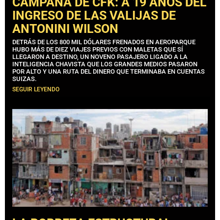
CAMPAÑA DE CFK: A 19 AÑOS DEL
INGRESO DE LAS VALIJAS DE
ANTONINI WILSON
DETRÁS DE LOS 800 MIL DÓLARES FRENADOS EN AEROPARQUE
HUBO MÁS DE DIEZ VIAJES PREVIOS CON MALETAS QUE SÍ
LLEGARON A DESTINO, UN NOVENO PASAJERO LIGADO A LA
INTELIGENCIA CHAVISTA QUE LOS GRANDES MEDIOS PASARON
POR ALTO Y UNA RUTA DEL DINERO QUE TERMINABA EN CUENTAS
SUIZAS.
SEGUIR LEYENDO