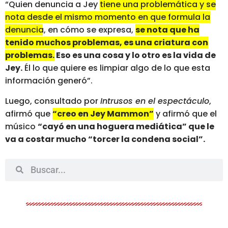
“Quien denuncia a Jey
tiene una problemática y se
nota desde el mismo momento en que formula la
denuncia, en cómo se expresa,
se nota que ha
tenido muchos problemas, es una criatura con
problemas.
Eso es una cosa y lo otro es la vida de
Jey.
Él lo que quiere es limpiar algo de lo que esta
información generó”.
Luego, consultado por
Intrusos en el espectáculo
,
afirmó que
“creo en Jey Mammon”
y afirmó que el
músico
“cayó en una hoguera mediática” que le
va a costar mucho “torcer la condena social”.