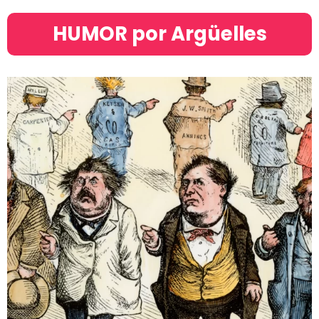
HUMOR por Argüelles​