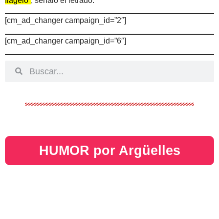
flagelo”
, señaló el letrado.
[cm_ad_changer campaign_id=”2″]
[cm_ad_changer campaign_id=”6″]
HUMOR por Argüelles​