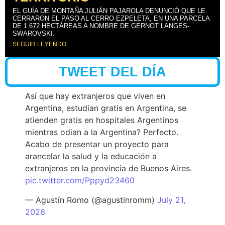
EL GUÍA DE MONTAÑA JULIÁN PAJAROLA DENUNCIÓ QUE LE
CERRARON EL PASO AL CERRO EZPELETA, EN UNA PARCELA
DE 1.672 HECTÁREAS A NOMBRE DE GERNOT LANGES-
SWAROVSKI.
SEGUIR LEYENDO
TWEET DEL DÍA
Así que hay extranjeros que viven en
Argentina, estudian gratis en Argentina, se
atienden gratis en hospitales Argentinos
mientras odian a la Argentina? Perfecto.
Acabo de presentar un proyecto para
arancelar la salud y la educación a
extranjeros en la provincia de Buenos Aires.
pic.twitter.com/Pppyd23460
— Agustín Romo (@agustinromm)
July 21,
2026