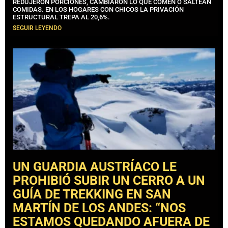
REDUJERON PORCIONES, CAMBIARON LO QUE COMEN O SALTEAN
COMIDAS. EN LOS HOGARES CON CHICOS LA PRIVACIÓN
ESTRUCTURAL TREPA AL 20,6%.
SEGUIR LEYENDO
UN GUARDIA AUSTRÍACO LE
PROHIBIÓ SUBIR UN CERRO A UN
GUÍA DE TREKKING EN SAN
MARTÍN DE LOS ANDES: “NOS
ESTAMOS QUEDANDO AFUERA DE