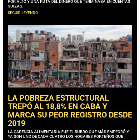
POR ALTO Y UNA RUTA DEL DINERO QUE TERMINABA EN CUENTAS
SUIZAS.
SEGUIR LEYENDO
LA POBREZA ESTRUCTURAL
TREPÓ AL 18,8% EN CABA Y
MARCA SU PEOR REGISTRO DESDE
2019
LA CARENCIA ALIMENTARIA FUE EL RUBRO QUE MÁS EMPEORÓ Y
YA SON UNO DE CADA CUATRO LOS HOGARES PORTEÑOS QUE