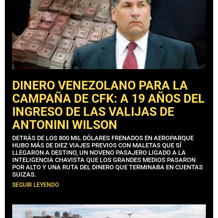
DINERO VENEZOLANO PARA LA
CAMPAÑA DE CFK: A 19 AÑOS DEL
INGRESO DE LAS VALIJAS DE
ANTONINI WILSON
DETRÁS DE LOS 800 MIL DÓLARES FRENADOS EN AEROPARQUE
HUBO MÁS DE DIEZ VIAJES PREVIOS CON MALETAS QUE SÍ
LLEGARON A DESTINO, UN NOVENO PASAJERO LIGADO A LA
INTELIGENCIA CHAVISTA QUE LOS GRANDES MEDIOS PASARON
POR ALTO Y UNA RUTA DEL DINERO QUE TERMINABA EN CUENTAS
SUIZAS.
SEGUIR LEYENDO