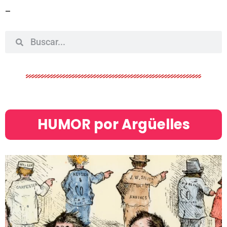
–
HUMOR por Argüelles​