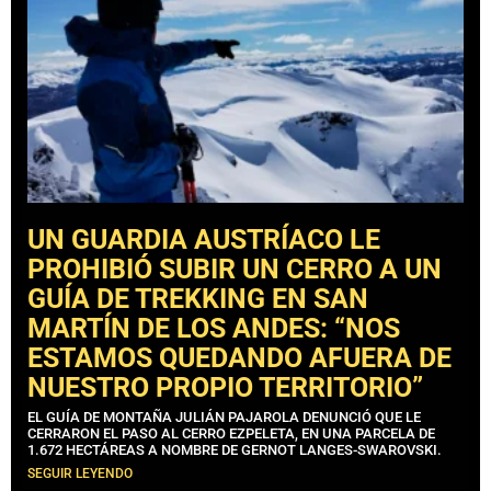
UN GUARDIA AUSTRÍACO LE
PROHIBIÓ SUBIR UN CERRO A UN
GUÍA DE TREKKING EN SAN
MARTÍN DE LOS ANDES: “NOS
ESTAMOS QUEDANDO AFUERA DE
NUESTRO PROPIO TERRITORIO”
EL GUÍA DE MONTAÑA JULIÁN PAJAROLA DENUNCIÓ QUE LE
CERRARON EL PASO AL CERRO EZPELETA, EN UNA PARCELA DE
1.672 HECTÁREAS A NOMBRE DE GERNOT LANGES-SWAROVSKI.
SEGUIR LEYENDO