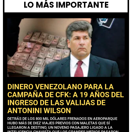
LO MÁS IMPORTANTE
DINERO VENEZOLANO PARA LA
CAMPAÑA DE CFK: A 19 AÑOS DEL
INGRESO DE LAS VALIJAS DE
ANTONINI WILSON
DETRÁS DE LOS 800 MIL DÓLARES FRENADOS EN AEROPARQUE
HUBO MÁS DE DIEZ VIAJES PREVIOS CON MALETAS QUE SÍ
LLEGARON A DESTINO, UN NOVENO PASAJERO LIGADO A LA
INTELIGENCIA CHAVISTA QUE LOS GRANDES MEDIOS PASARON