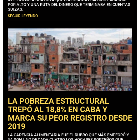
POR ALTO Y UNA RUTA DEL DINERO QUE TERMINABA EN CUENTAS
SUIZAS.
SEGUIR LEYENDO
LA POBREZA ESTRUCTURAL
TREPÓ AL 18,8% EN CABA Y
MARCA SU PEOR REGISTRO DESDE
2019
LA CARENCIA ALIMENTARIA FUE EL RUBRO QUE MÁS EMPEORÓ Y
YA SON UNO DE CADA CUATRO LOS HOGARES PORTEÑOS QUE