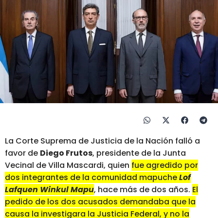
La Corte Suprema de Justicia de la Nación falló a
favor de
Diego Frutos
, presidente de la Junta
Vecinal de Villa Mascardi, quien
fue agredido por
dos integrantes de la comunidad mapuche
Lof
Lafquen Winkul Mapu
, hace más de dos años.
El
pedido de los dos acusados demandaba que la
causa la investigara la Justicia Federal, y no la