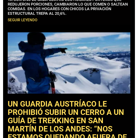
REDUJERON PORCIONES, CAMBIARON LO QUE COMEN O SALTEAN
COMIDAS. EN LOS HOGARES CON CHICOS LA PRIVACIÓN
ESTRUCTURAL TREPA AL 20,6%.
SEGUIR LEYENDO
UN GUARDIA AUSTRÍACO LE
PROHIBIÓ SUBIR UN CERRO A UN
GUÍA DE TREKKING EN SAN
MARTÍN DE LOS ANDES: “NOS
ESTAMOS QUEDANDO AFUERA DE