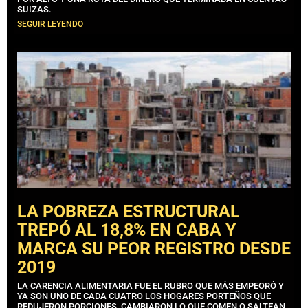
SUIZAS.
SEGUIR LEYENDO
LA POBREZA ESTRUCTURAL
TREPÓ AL 18,8% EN CABA Y
MARCA SU PEOR REGISTRO DESDE
2019
LA CARENCIA ALIMENTARIA FUE EL RUBRO QUE MÁS EMPEORÓ Y
YA SON UNO DE CADA CUATRO LOS HOGARES PORTEÑOS QUE
REDUJERON PORCIONES, CAMBIARON LO QUE COMEN O SALTEAN