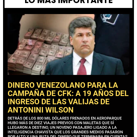
LO MÁS IMPORTANTE
DINERO VENEZOLANO PARA LA
CAMPAÑA DE CFK: A 19 AÑOS DEL
INGRESO DE LAS VALIJAS DE
ANTONINI WILSON
DETRÁS DE LOS 800 MIL DÓLARES FRENADOS EN AEROPARQUE
HUBO MÁS DE DIEZ VIAJES PREVIOS CON MALETAS QUE SÍ
LLEGARON A DESTINO, UN NOVENO PASAJERO LIGADO A LA
INTELIGENCIA CHAVISTA QUE LOS GRANDES MEDIOS PASARON
POR ALTO Y UNA RUTA DEL DINERO QUE TERMINABA EN CUENTAS