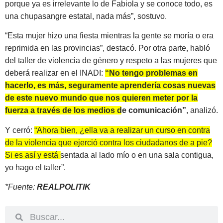
porque ya es irrelevante lo de Fabiola y se conoce todo, es
una chupasangre estatal, nada más”, sostuvo.
“Esta mujer hizo una fiesta mientras la gente se moría o era
reprimida en las provincias”, destacó. Por otra parte, habló
del taller de violencia de género y respeto a las mujeres que
deberá realizar en el INADI:
“No tengo problemas en
hacerlo, es más, seguramente aprendería cosas nuevas
de este nuevo mundo que nos quieren meter por la
fuerza a través de los medios de comunicación”
, analizó.
Y cerró:
“Ahora bien, ¿ella va a realizar un curso en contra
de la violencia que ejerció contra los ciudadanos de a pie?
Si es así y está sentada al lado mío o en una sala contigua,
yo hago el taller”.
*Fuente:
REALPOLITIK