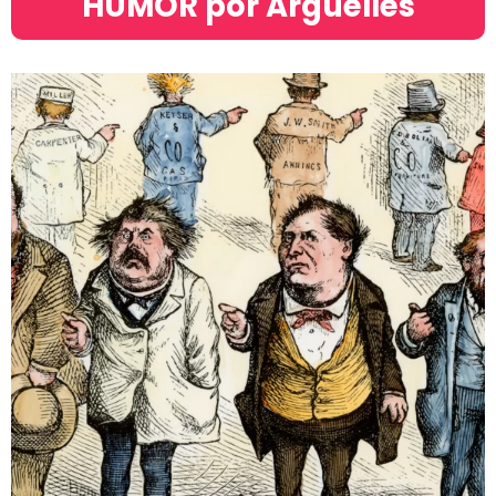
HUMOR por Argüelles​