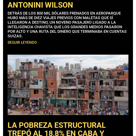
ANTONINI WILSON
DETRÁS DE LOS 800 MIL DÓLARES FRENADOS EN AEROPARQUE
HUBO MÁS DE DIEZ VIAJES PREVIOS CON MALETAS QUE SÍ
LLEGARON A DESTINO, UN NOVENO PASAJERO LIGADO A LA
INTELIGENCIA CHAVISTA QUE LOS GRANDES MEDIOS PASARON
POR ALTO Y UNA RUTA DEL DINERO QUE TERMINABA EN CUENTAS
SUIZAS.
SEGUIR LEYENDO
LA POBREZA ESTRUCTURAL
TREPÓ AL 18,8% EN CABA Y