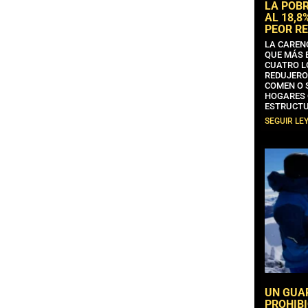
LA POB
AL 18,8
PEOR RE
LA CAREN
QUE MÁS 
CUATRO L
REDUJERO
COMEN O 
HOGARES 
ESTRUCTU
SEGUIR LE
UN GUA
PROHIBI