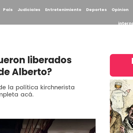
País
Judiciales
Entretenimiento
Deportes
Opinion
intern
ueron liberados
de Alberto?
 la política kirchnerista
ompleta acá.