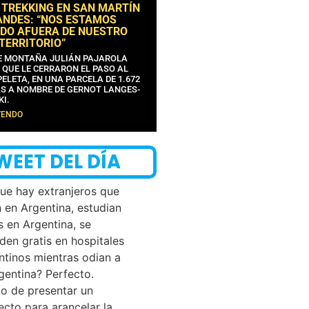
 TREKKING EN SAN MARTÍN
ANDES: “NOS ESTAMOS
DO AFUERA DE NUESTRO
 TERRITORIO”
DE MONTAÑA JULIÁN PAJAROLA
 QUE LE CERRARON EL PASO AL
ELETA, EN UNA PARCELA DE 1.672
S A NOMBRE DE GERNOT LANGES-
KI.
YENDO
WEET DEL DÍA
que hay extranjeros que
n en Argentina, estudian
s en Argentina, se
den gratis en hospitales
ntinos mientras odian a
rgentina? Perfecto.
o de presentar un
ecto para arancelar la