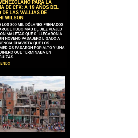
 VENEZOLANO PARA LA
 DE CFK: A 19 AÑOS DEL
 DE LAS VALIJAS DE
NI WILSON
E LOS 800 MIL DÓLARES FRENADOS
ARQUE HUBO MÁS DE DIEZ VIAJES
CON MALETAS QUE SÍ LLEGARON A
 UN NOVENO PASAJERO LIGADO A
GENCIA CHAVISTA QUE LOS
MEDIOS PASARON POR ALTO Y UNA
 DINERO QUE TERMINABA EN
SUIZAS.
YENDO