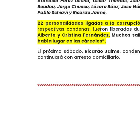
Atanasio Pérez Osuna, Oscar Thomas, Juan
Boudou, Jorge Chueco, Lázaro Báez, José Nú
Pablo Schiavi y Ricardo Jaime
.
22 personalidades ligadas a la corrupci
respectivas condenas, fueron liberadas du
Alberto y Cristina Fernández.
Muchos sali
había lugar en las cárceles”.
El próximo sábado,
Ricardo Jaime
, conden
continuará con arresto domiciliario.