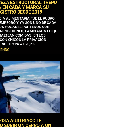
REZA ESTRUCTURAL TREPÓ
% EN CABA Y MARCA SU
GISTRO DESDE 2019
CIA ALIMENTARIA FUE EL RUBRO
EMPEORÓ Y YA SON UNO DE CADA
OS HOGARES PORTEÑOS QUE
N PORCIONES, CAMBIARON LO QUE
SALTEAN COMIDAS. EN LOS
CON CHICOS LA PRIVACIÓN
RAL TREPA AL 20,6%.
YENDO
RDIA AUSTRÍACO LE
Ó SUBIR UN CERRO A UN