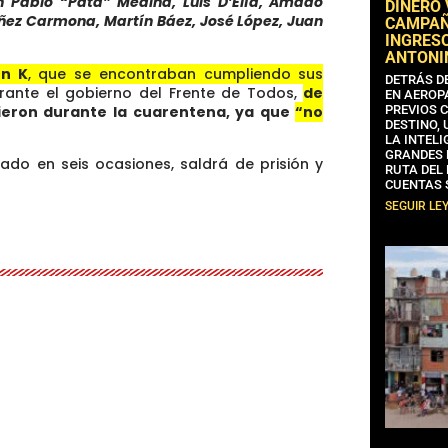
 Pablo “Pata” Medina, Luis D’Elía, Amado
DINERO
ñez Carmona, Martín Báez, José López, Juan
CAMPAÑA
INGRESO
ANTONI
ón K
, que se encontraban cumpliendo sus
DETRÁS D
rante el gobierno del Frente de Todos,
de
EN AEROP
eron durante la cuarentena, ya que
“no
PREVIOS 
DESTINO,
LA INTELI
GRANDES 
ado en seis ocasiones, saldrá de prisión y
RUTA DEL
CUENTAS 
SEGUIR LE