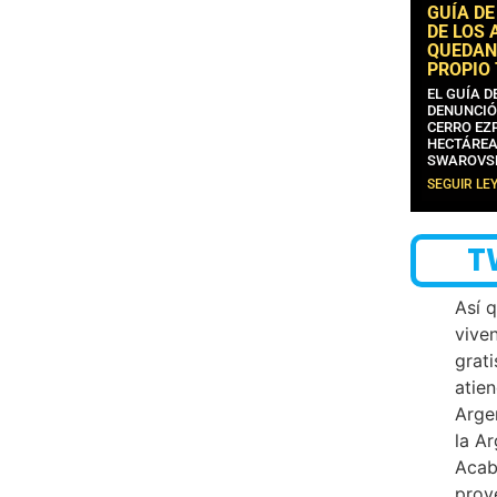
GUÍA DE
DE LOS 
QUEDAN
PROPIO
EL GUÍA 
DENUNCIÓ
CERRO EZP
HECTÁREA
SWAROVS
SEGUIR LE
T
Así 
vive
grati
atien
Arge
la A
Acab
proy