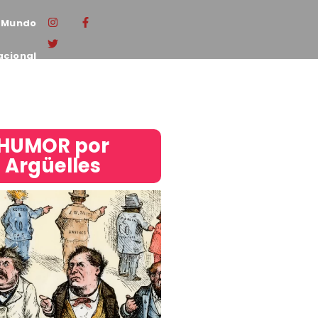
Mundo
acional
HUMOR por
Argüelles​