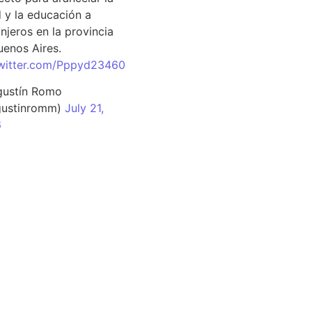
d y la educación a
njeros en la provincia
uenos Aires.
twitter.com/Pppyd23460
ustín Romo
ustinromm)
July 21,
6