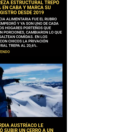
REZA ESTRUCTURAL TREPÓ
% EN CABA Y MARCA SU
GISTRO DESDE 2019
CIA ALIMENTARIA FUE EL RUBRO
EMPEORÓ Y YA SON UNO DE CADA
OS HOGARES PORTEÑOS QUE
N PORCIONES, CAMBIARON LO QUE
SALTEAN COMIDAS. EN LOS
CON CHICOS LA PRIVACIÓN
RAL TREPA AL 20,6%.
YENDO
RDIA AUSTRÍACO LE
Ó SUBIR UN CERRO A UN