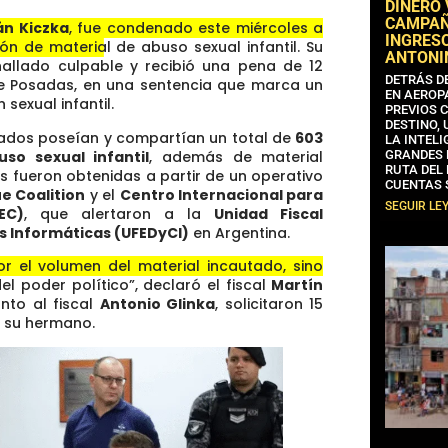
DINERO
CAMPAÑA
n Kiczka
, fue condenado este miércoles a
INGRESO
ión de material de abuso sexual infantil.
Su
ANTONI
hallado culpable y recibió una pena de 12
DETRÁS D
1 de Posadas, en una sentencia que marca un
EN AEROP
sexual infantil.
PREVIOS 
DESTINO,
sados poseían y compartían un total de
603
LA INTELI
so sexual infantil
, además de material
GRANDES 
RUTA DEL
as fueron obtenidas a partir de un operativo
CUENTAS 
e Coalition
y el
Centro Internacional para
SEGUIR LE
EC)
, que alertaron a la
Unidad Fiscal
s Informáticas (UFEDyCI)
en Argentina.
or el volumen del material incautado, sino
el poder político”
, declaró el fiscal
Martín
nto al fiscal
Antonio Glinka
, solicitaron 15
a su hermano.