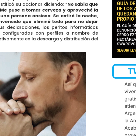
GUÍA DE
stificó su accionar diciendo:
“
No sabía que
DE LOS 
Me puse a tomar cerveza y aproveché la
QUEDAN
una persona ansiosa. Se estiró la noche,
PROPIO
nvencido que eliminé todo para no dejar
EL GUÍA 
us declaraciones, los peritos informáticos
DENUNCIÓ
n configurados con perfiles a nombre de
CERRO EZP
tivamente en la descarga y distribución del
HECTÁREA
SWAROVS
SEGUIR LE
T
Así 
vive
grati
atien
Arge
la A
Acab
proy