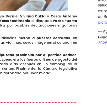
salu
extra
vo Bernie
,
Viviana Cukla
y
César Antonio
de B
r
falso testimonio
al diputado
Pedro Puerta
pic.
zka
, por posibles declaraciones engañosas
— Ag
(@ag
udiencias fueron
a puertas cerradas
, en
 las víctimas, cuyas imágenes circulaban en
202
tado provincial por el partido Activar.
suspendiera los fueros a fines de agosto del
lizado días después en un camping de la
rrientes. Finalmente, la Cámara legislativa
ión aprobada por unanimidad.