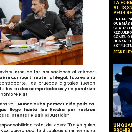
LA POB
AL 18,8
PEOR RE
LA CAREN
QUE MÁS 
CUATRO L
REDUJERO
COMEN O 
HOGARES 
ESTRUCTU
SEGUIR LE
esvincularse de las acusaciones al afirmar:
 ni compartí material ilegal. Esta es una
ontraparte, las pruebas digitales fueron
atorios en
dos computadoras
y un
pendrive
el nombre
Fiat
.
fensiva:
“
Nunca hubo persecución política.
que llegó hasta los Kiczka por rastros
ra intentar eludir la Justicia
”.
esponsabilidad total del caso: “Era yo quien
UN GUA
PROHIBI
 vez, quiero pedirle disculpas a mi hermano