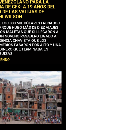
 VENEZOLANO PARA LA
 DE CFK: A 19 AÑOS DEL
 DE LAS VALIJAS DE
NI WILSON
E LOS 800 MIL DÓLARES FRENADOS
ARQUE HUBO MÁS DE DIEZ VIAJES
CON MALETAS QUE SÍ LLEGARON A
 UN NOVENO PASAJERO LIGADO A
GENCIA CHAVISTA QUE LOS
MEDIOS PASARON POR ALTO Y UNA
 DINERO QUE TERMINABA EN
SUIZAS.
YENDO