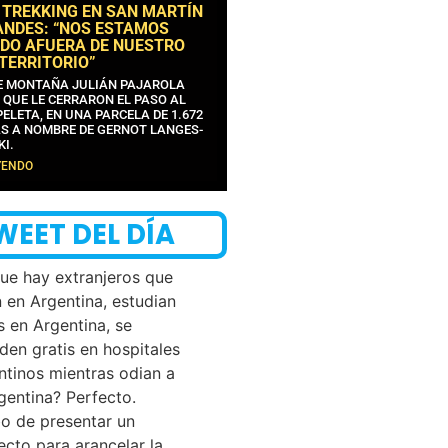
 TREKKING EN SAN MARTÍN
ANDES: “NOS ESTAMOS
DO AFUERA DE NUESTRO
 TERRITORIO”
DE MONTAÑA JULIÁN PAJAROLA
 QUE LE CERRARON EL PASO AL
ELETA, EN UNA PARCELA DE 1.672
S A NOMBRE DE GERNOT LANGES-
KI.
YENDO
WEET DEL DÍA
que hay extranjeros que
n en Argentina, estudian
s en Argentina, se
den gratis en hospitales
ntinos mientras odian a
rgentina? Perfecto.
o de presentar un
ecto para arancelar la