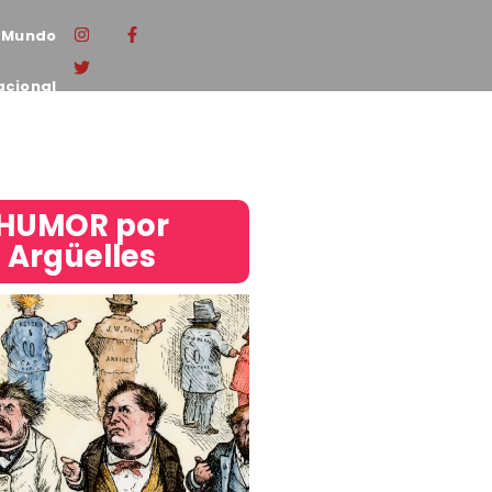
Mundo
acional
HUMOR por
Argüelles​