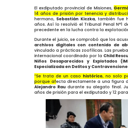
El exdiputado provincial de Misiones,
Germá
14 años de prisión por tenencia y distribuc
hermano,
Sebastián Kiczka
, también fue 
años. Así lo resolvió el Tribunal Penal N°
precedente en la lucha contra la explotación 
Durante el juicio, se comprobó que los acu
archivos digitales con contenido de abu
vinculado a prácticas zoofílicas. Las prueb
internacional coordinado por la
Child Rescu
Niños Desaparecidos y Explotados (IM
Especializada en Delitos y Contravencione
“Se trata de un caso
histórico
, no solo p
porque afecta directamente a una figura d
Alejandro Rau
durante su alegato final. Ju
años de prisión para el exdiputado y 12 par