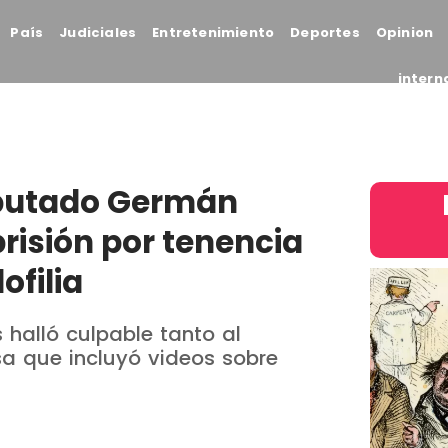
País
Judiciales
Entretenimiento
Deportes
Opinion
intern
iputado Germán
prisión por tenencia
ofilia
 halló culpable tanto al
a que incluyó videos sobre