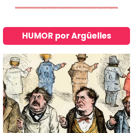
HUMOR por Argüelles​