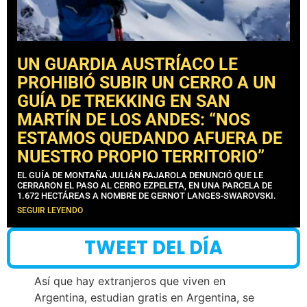
UN GUARDIA AUSTRÍACO LE
PROHIBIÓ SUBIR UN CERRO A UN
GUÍA DE TREKKING EN SAN
MARTÍN DE LOS ANDES: “NOS
ESTAMOS QUEDANDO AFUERA DE
NUESTRO PROPIO TERRITORIO”
EL GUÍA DE MONTAÑA JULIÁN PAJAROLA DENUNCIÓ QUE LE
CERRARON EL PASO AL CERRO EZPELETA, EN UNA PARCELA DE
1.672 HECTÁREAS A NOMBRE DE GERNOT LANGES-SWAROVSKI.
SEGUIR LEYENDO
TWEET DEL DÍA
Así que hay extranjeros que viven en
Argentina, estudian gratis en Argentina, se