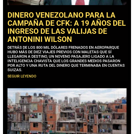
DINERO VENEZOLANO PARA LA
CAMPAÑA DE CFK: A 19 AÑOS DEL
INGRESO DE LAS VALIJAS DE
ANTONINI WILSON
DETRÁS DE LOS 800 MIL DÓLARES FRENADOS EN AEROPARQUE
HUBO MÁS DE DIEZ VIAJES PREVIOS CON MALETAS QUE SÍ
LLEGARON A DESTINO, UN NOVENO PASAJERO LIGADO A LA
INTELIGENCIA CHAVISTA QUE LOS GRANDES MEDIOS PASARON
POR ALTO Y UNA RUTA DEL DINERO QUE TERMINABA EN CUENTAS
SUIZAS.
SEGUIR LEYENDO