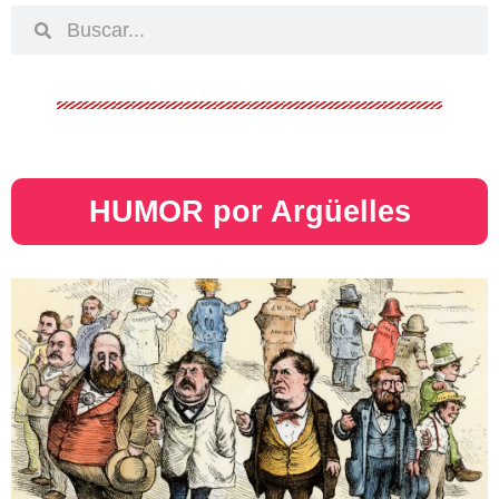
HUMOR por Argüelles​