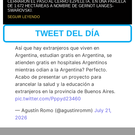
CERRARON EL PASO AL CERRO EZPELETA, EN UNA PARCELA
DE 1.672 HECTÁREAS A NOMBRE DE GERNOT LANGES-
SWAROVSKI.
SEGUIR LEYENDO
TWEET DEL DÍA
Así que hay extranjeros que viven en
Argentina, estudian gratis en Argentina, se
atienden gratis en hospitales Argentinos
mientras odian a la Argentina? Perfecto.
Acabo de presentar un proyecto para
arancelar la salud y la educación a
extranjeros en la provincia de Buenos Aires.
pic.twitter.com/Pppyd23460
— Agustín Romo (@agustinromm)
July 21,
2026