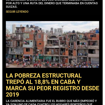
POR ALTO Y UNA RUTA DEL DINERO QUE TERMINABA EN CUENTAS
SUIZAS.
SEGUIR LEYENDO
LA POBREZA ESTRUCTURAL
TREPÓ AL 18,8% EN CABA Y
MARCA SU PEOR REGISTRO DESDE
2019
LA CARENCIA ALIMENTARIA FUE EL RUBRO QUE MÁS EMPEORÓ Y
YA SON UNO DE CADA CUATRO LOS HOGARES PORTEÑOS QUE