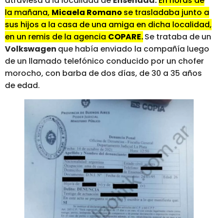
atraviesa a la localidad de
Ensenada.
En horas de
la mañana,
Micaela Romano
se trasladaba junto a
sus hijos a la casa de una amiga en dicha localidad,
en un remis de la agencia
COPARE.
Se trataba de un
Volkswagen
que había enviado la compañía luego
de un llamado telefónico conducido por un chofer
morocho, con barba de dos días, de 30 a 35 años
de edad.