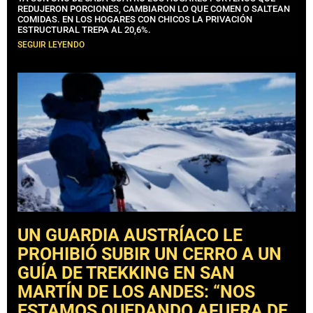
REDUJERON PORCIONES, CAMBIARON LO QUE COMEN O SALTEAN
COMIDAS. EN LOS HOGARES CON CHICOS LA PRIVACIÓN
ESTRUCTURAL TREPA AL 20,6%.
SEGUIR LEYENDO
UN GUARDIA AUSTRÍACO LE
PROHIBIÓ SUBIR UN CERRO A UN
GUÍA DE TREKKING EN SAN
MARTÍN DE LOS ANDES: “NOS
ESTAMOS QUEDANDO AFUERA DE