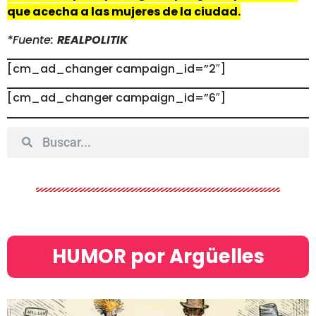
que acecha a las mujeres de la ciudad.
*Fuente:
REALPOLITIK
[cm_ad_changer campaign_id=”2″]
[cm_ad_changer campaign_id=”6″]
HUMOR por Argüelles​