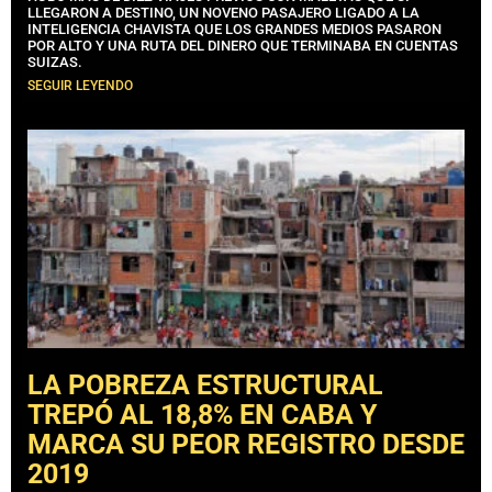
LLEGARON A DESTINO, UN NOVENO PASAJERO LIGADO A LA
INTELIGENCIA CHAVISTA QUE LOS GRANDES MEDIOS PASARON
POR ALTO Y UNA RUTA DEL DINERO QUE TERMINABA EN CUENTAS
SUIZAS.
SEGUIR LEYENDO
LA POBREZA ESTRUCTURAL
TREPÓ AL 18,8% EN CABA Y
MARCA SU PEOR REGISTRO DESDE
2019