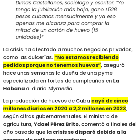
Dimas Castellanos, sociólogo y escritor: “Yo
tengo la jubilación más baja, gano 1.528
pesos cubanos mensualmente y ya eso
apenas me alcanza para comprar la
mitad de un cartón de huevo (15
unidades)”
La crisis ha afectado a muchos negocios privados,
como las dulcerías.
“No estamos recibiendo
pedidos porque no tenemos huevos”
, aseguró
hace unas semanas la dueña de una pyme
especializada en tortas de cumpleaños en
La
Habana
al diario
14ymedio
.
La producción de huevos de Cuba
cayó de cinco
millones diarios en 2020 a 2,2 millones en 2023
,
según cifras gubernamentales. El ministro de
agricultura,
Ydael Pérez Brito
, comentó a finales del
año pasado que
la crisis se disparó debido a la
escasez de gallinas ponedoras.