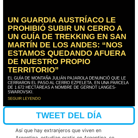
UN GUARDIA AUSTRÍACO LE
PROHIBIÓ SUBIR UN CERRO A
UN GUÍA DE TREKKING EN SAN
MARTÍN DE LOS ANDES: “NOS
ESTAMOS QUEDANDO AFUERA
DE NUESTRO PROPIO
TERRITORIO”
EL GUÍA DE MONTAÑA JULIÁN PAJAROLA DENUNCIÓ QUE LE
CERRARON EL PASO AL CERRO EZPELETA, EN UNA PARCELA
DE 1.672 HECTÁREAS A NOMBRE DE GERNOT LANGES-
SWAROVSKI.
SEGUIR LEYENDO
TWEET DEL DÍA
Así que hay extranjeros que viven en
Argentina, estudian gratis en Argentina, se