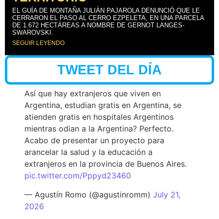
EL GUÍA DE MONTAÑA JULIÁN PAJAROLA DENUNCIÓ QUE LE
CERRARON EL PASO AL CERRO EZPELETA, EN UNA PARCELA
DE 1.672 HECTÁREAS A NOMBRE DE GERNOT LANGES-
SWAROVSKI.
SEGUIR LEYENDO
TWEET DEL DÍA
Así que hay extranjeros que viven en
Argentina, estudian gratis en Argentina, se
atienden gratis en hospitales Argentinos
mientras odian a la Argentina? Perfecto.
Acabo de presentar un proyecto para
arancelar la salud y la educación a
extranjeros en la provincia de Buenos Aires.
pic.twitter.com/Pppyd23460
— Agustín Romo (@agustinromm)
July 21,
2026