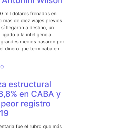
e Antonini Wilson
0 mil dólares frenados en
 más de diez viajes previos
sí llegaron a destino, un
ligado a la inteligencia
s grandes medios pasaron por
del dinero que terminaba en
DO
a estructural
18,8% en CABA y
peor registro
19
entaria fue el rubro que más