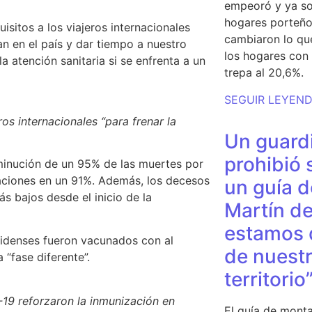
empeoró y ya so
hogares porteño
isitos a los viajeros internacionales
cambiaron lo qu
an en el país
y dar tiempo a nuestro
los hogares con 
a atención sanitaria
si se enfrenta a un
trepa al 20,6%.
SEGUIR LEYEN
ros internacionales “para frenar la
Un guardi
prohibió 
minución de un 95% de las muertes por
aciones en un 91%.
Además, los decesos
un guía d
ás bajos desde el inicio de la
Martín de
estamos 
nidenses fueron vacunados con al
de nuestr
 “fase diferente”.
territorio
-19 reforzaron la inmunización en
El guía de monta