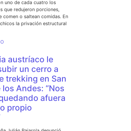
n uno de cada cuatro los
s que redujeron porciones,
e comen o saltean comidas. En
chicos la privación estructural
DO
a austríaco le
subir un cerro a
e trekking en San
 los Andes: “Nos
quedando afuera
o propio
”
ña Julián Pajarola denunció