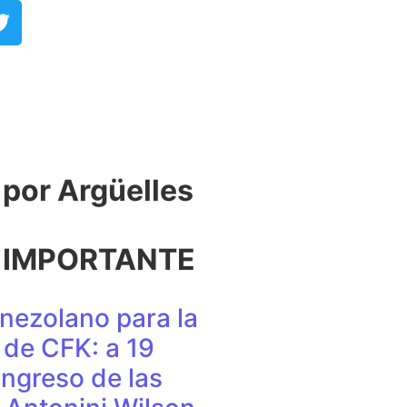
or Argüelles​
 IMPORTANTE
nezolano para la
de CFK: a 19
ingreso de las