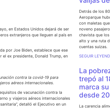
valijas d
Detrás de los 80
Aeroparque hubo
con maletas que 
mayo, en Estados Unidos dejará de ser
noveno pasajero 
jeros extranjeros
que lleguen al país en
chavista que lo
alto y una ruta 
cuentas suizas.
ada por Joe Biden, establece que
ese
or el ex presidente, Donald Trump
,
en
SEGUIR LEYEN
La pobrez
trepó al 
cunación contra la covid-19 para
jeros aéreos internacionales.
marca su 
 requisitos de vacunación contra la
desde 20
erno y viajeros aéreos internacionales
sanitaria”
, detalló el Ejecutivo en un
La carencia alim