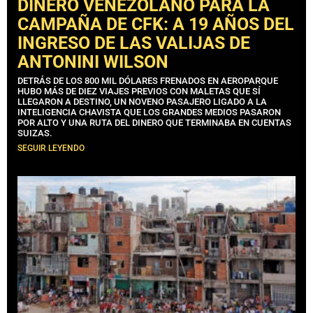
DINERO VENEZOLANO PARA LA
CAMPAÑA DE CFK: A 19 AÑOS DEL
INGRESO DE LAS VALIJAS DE
ANTONINI WILSON
DETRÁS DE LOS 800 MIL DÓLARES FRENADOS EN AEROPARQUE
HUBO MÁS DE DIEZ VIAJES PREVIOS CON MALETAS QUE SÍ
LLEGARON A DESTINO, UN NOVENO PASAJERO LIGADO A LA
INTELIGENCIA CHAVISTA QUE LOS GRANDES MEDIOS PASARON
POR ALTO Y UNA RUTA DEL DINERO QUE TERMINABA EN CUENTAS
SUIZAS.
SEGUIR LEYENDO