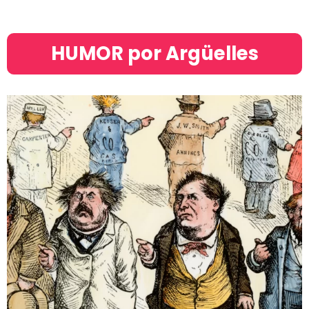
HUMOR por Argüelles​