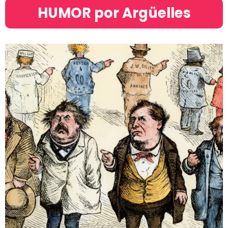
HUMOR por Argüelles​