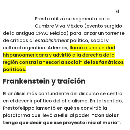
El
Presto utilizó su segmento en la
Cumbre Viva México (evento surgido
de la antigua CPAC México) para lanzar un torrente
de críticas al
establishment
político, social y
cultural argentino. Además,
llamó a una unidad
hispanoamericana y advirtió a la derecha de la
región
contra la “escoria social” de los fanáticos
políticos.
Frankenstein y traición
El análisis más contundente del discurso se centró
en el devenir político del oficialismo. En tal sentido,
Prestofelippo lamentó en qué se convirtió la
plataforma que llevó a Milei al poder:
“Con dolor
tengo que decir que ese proyecto inicial murió”.