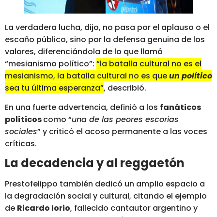
La verdadera lucha, dijo, no pasa por el aplauso o el
escaño público, sino por la defensa genuina de los
valores, diferenciándola de lo que llamó
“mesianismo político”:
“la batalla cultural no es el
mesianismo, la batalla cultural no es que
un político
sea tu última esperanza”
, describió.
En una fuerte advertencia, definió a los
fanáticos
políticos
como “
una de las peores escorias
sociales
” y criticó el acoso permanente a las voces
críticas.
La decadencia y al reggaetón
Prestofelippo también dedicó un amplio espacio a
la degradación social y cultural, citando el ejemplo
de
Ricardo Iorio
, fallecido cantautor argentino y