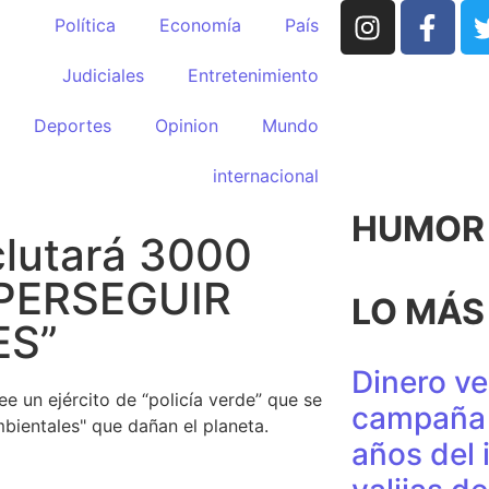
Política
Economía
País
Judiciales
Entretenimiento
Deportes
Opinion
Mundo
internacional
HUMOR p
clutará 3000
a PERSEGUIR
LO MÁS
ES”
Dinero ve
ee un ejército de “policía verde” que se
campaña 
bientales" que dañan el planeta.
años del 