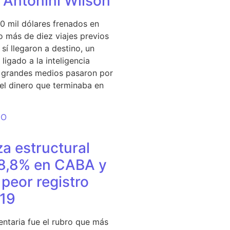
e Antonini Wilson
0 mil dólares frenados en
 más de diez viajes previos
sí llegaron a destino, un
ligado a la inteligencia
s grandes medios pasaron por
del dinero que terminaba en
DO
a estructural
18,8% en CABA y
peor registro
19
entaria fue el rubro que más