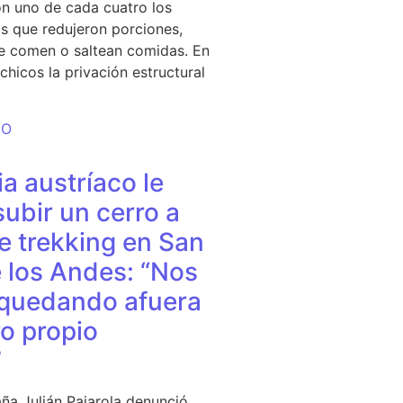
n uno de cada cuatro los
s que redujeron porciones,
e comen o saltean comidas. En
chicos la privación estructural
DO
a austríaco le
subir un cerro a
e trekking en San
 los Andes: “Nos
quedando afuera
o propio
”
ña Julián Pajarola denunció