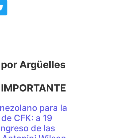
or Argüelles​
 IMPORTANTE
nezolano para la
de CFK: a 19
ingreso de las