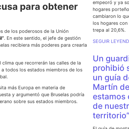
empeoró y ya so
cusa para obtener
hogares porteño
cambiaron lo qu
los hogares con 
trepa al 20,6%.
rés de los poderosos de la Unión
l”
. En este sentido, el jefe de gestión
SEGUIR LEYEN
elas recibiera más poderes para crearla
Un guardi
 clima que recorrerán las calles de la
prohibió 
r a todos los estados miembros de los
un guía d
bal.
Martín de
ita más Europa en materia de
estamos 
opuesta y argumentó que
Bruselas podría
oberano sobre sus estados miembros.
de nuestr
territorio
El guía de monta