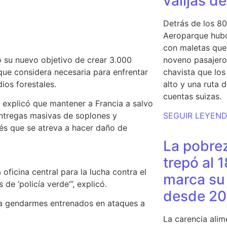
valijas d
Detrás de los 80
Aeroparque hubo
con maletas que 
ió su nuevo objetivo de crear
3.000
noveno pasajero 
que considera necesaria para enfrentar
chavista que lo
ios forestales.
alto y una ruta 
cuentas suizas.
n explicó que
mantener a Francia a salvo
entregas masivas de soplones y
SEGUIR LEYEN
és
que se atreva a hacer daño de
La pobrez
trepó al 
oficina central para la lucha contra el
marca su 
e ‘policía verde’”, explicó.
desde 20
a gendarmes entrenados en ataques a
La carencia alim