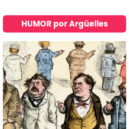
HUMOR por Argüelles​