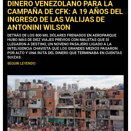
DINERO VENEZOLANO PARA LA
CAMPAÑA DE CFK: A 19 AÑOS DEL
INGRESO DE LAS VALIJAS DE
ANTONINI WILSON
DETRÁS DE LOS 800 MIL DÓLARES FRENADOS EN AEROPARQUE
HUBO MÁS DE DIEZ VIAJES PREVIOS CON MALETAS QUE SÍ
LLEGARON A DESTINO, UN NOVENO PASAJERO LIGADO A LA
INTELIGENCIA CHAVISTA QUE LOS GRANDES MEDIOS PASARON
POR ALTO Y UNA RUTA DEL DINERO QUE TERMINABA EN CUENTAS
SUIZAS.
SEGUIR LEYENDO