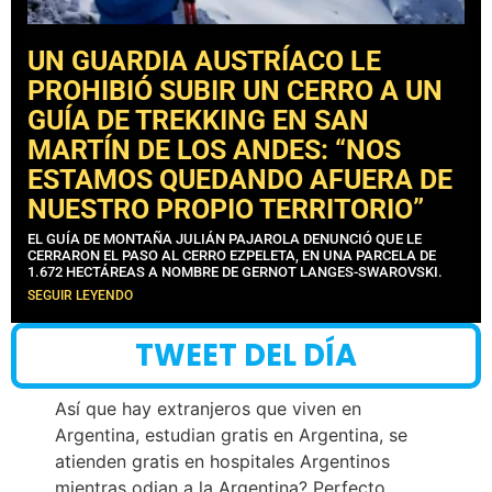
UN GUARDIA AUSTRÍACO LE
PROHIBIÓ SUBIR UN CERRO A UN
GUÍA DE TREKKING EN SAN
MARTÍN DE LOS ANDES: “NOS
ESTAMOS QUEDANDO AFUERA DE
NUESTRO PROPIO TERRITORIO”
EL GUÍA DE MONTAÑA JULIÁN PAJAROLA DENUNCIÓ QUE LE
CERRARON EL PASO AL CERRO EZPELETA, EN UNA PARCELA DE
1.672 HECTÁREAS A NOMBRE DE GERNOT LANGES-SWAROVSKI.
SEGUIR LEYENDO
TWEET DEL DÍA
Así que hay extranjeros que viven en
Argentina, estudian gratis en Argentina, se
atienden gratis en hospitales Argentinos
mientras odian a la Argentina? Perfecto.