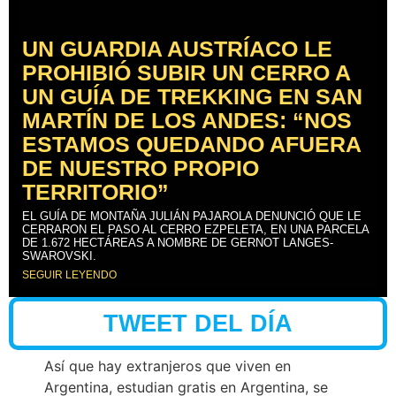
UN GUARDIA AUSTRÍACO LE
PROHIBIÓ SUBIR UN CERRO A
UN GUÍA DE TREKKING EN SAN
MARTÍN DE LOS ANDES: “NOS
ESTAMOS QUEDANDO AFUERA
DE NUESTRO PROPIO
TERRITORIO”
EL GUÍA DE MONTAÑA JULIÁN PAJAROLA DENUNCIÓ QUE LE
CERRARON EL PASO AL CERRO EZPELETA, EN UNA PARCELA
DE 1.672 HECTÁREAS A NOMBRE DE GERNOT LANGES-
SWAROVSKI.
SEGUIR LEYENDO
TWEET DEL DÍA
Así que hay extranjeros que viven en
Argentina, estudian gratis en Argentina, se