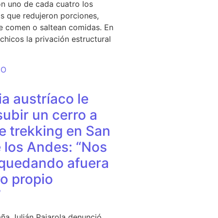
n uno de cada cuatro los
s que redujeron porciones,
e comen o saltean comidas. En
chicos la privación estructural
DO
a austríaco le
subir un cerro a
e trekking en San
 los Andes: “Nos
quedando afuera
o propio
”
ña Julián Pajarola denunció