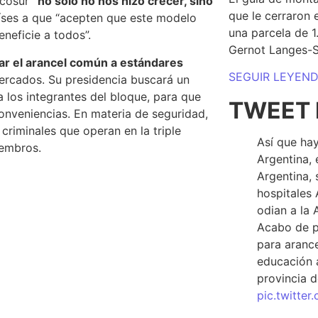
rcosur
“no solo no nos hizo crecer, sino
que le cerraron 
aíses a que “acepten que este modelo
una parcela de 
neficie a todos”.
Gernot Langes-
ar el arancel común a estándares
SEGUIR LEYEN
ercados.
Su presidencia buscará un
 los integrantes del bloque, para que
TWEET 
nveniencias. En materia de seguridad,
criminales que operan en la triple
Así que hay
iembros.
Argentina, 
Argentina, 
hospitales 
odian a la 
Acabo de p
para arance
educación a
provincia d
pic.twitte