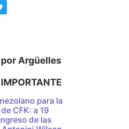
or Argüelles​
 IMPORTANTE
nezolano para la
de CFK: a 19
ingreso de las