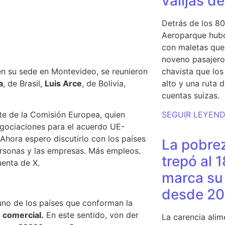
valijas d
Detrás de los 80
Aeroparque hubo
con maletas que 
noveno pasajero 
en su sede en Montevideo, se reunieron
chavista que lo
a
, de Brasil,
Luis Arce
, de Bolivia,
alto y una ruta 
.
cuentas suizas.
te de la Comisión Europea, quien
SEGUIR LEYEN
gociaciones para el acuerdo UE-
Ahora espero discutirlo con los países
La pobrez
ersonas y las empresas. Más empleos.
trepó al 
uenta de X.
marca su 
desde 20
uno de los países que conforman la
 comercial.
En este sentido, von der
La carencia alim