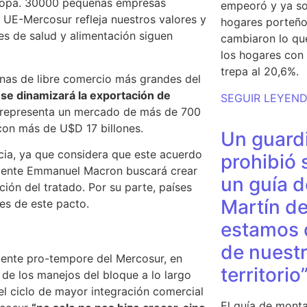
uropa. 30000 pequeñas empresas
empeoró y ya so
UE-Mercosur refleja nuestros valores y
hogares porteño
es de salud y alimentación siguen
cambiaron lo qu
los hogares con 
trepa al 20,6%.
onas de libre comercio más grandes del
 se dinamizará la exportación de
SEGUIR LEYEN
representa un mercado de más de 700
con más de U$D 17 billones.
Un guardi
cia, ya que considera que este acuerdo
prohibió 
sidente Emmanuel Macron buscará crear
un guía d
ción del tratado. Por su parte, países
Martín de
es de este pacto.
estamos 
de nuestr
idente pro-tempore del Mercosur, en
territorio
 de los manejos del bloque a lo largo
l ciclo de mayor integración comercial
El guía de monta