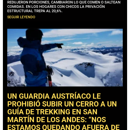
REDUJERON PORCIONES, CAMBIARON LO QUE COMEN O SALTEAN
COMIDAS. EN LOS HOGARES CON CHICOS LA PRIVACIÓN
ESTRUCTURAL TREPA AL 20,6%.
SEGUIR LEYENDO
UN GUARDIA AUSTRÍACO LE
PROHIBIÓ SUBIR UN CERRO A UN
GUÍA DE TREKKING EN SAN
MARTÍN DE LOS ANDES: “NOS
ESTAMOS QUEDANDO AFUERA DE