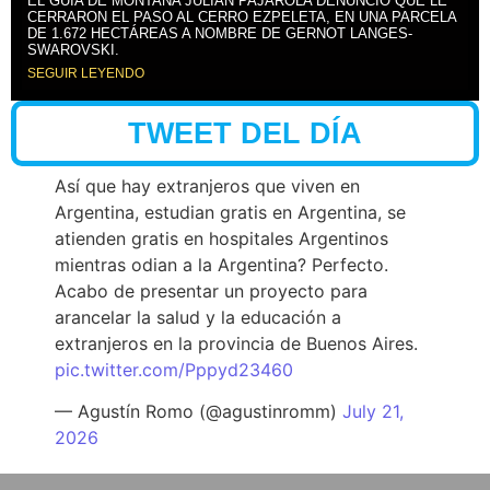
EL GUÍA DE MONTAÑA JULIÁN PAJAROLA DENUNCIÓ QUE LE
CERRARON EL PASO AL CERRO EZPELETA, EN UNA PARCELA
DE 1.672 HECTÁREAS A NOMBRE DE GERNOT LANGES-
SWAROVSKI.
SEGUIR LEYENDO
TWEET DEL DÍA
Así que hay extranjeros que viven en
Argentina, estudian gratis en Argentina, se
atienden gratis en hospitales Argentinos
mientras odian a la Argentina? Perfecto.
Acabo de presentar un proyecto para
arancelar la salud y la educación a
extranjeros en la provincia de Buenos Aires.
pic.twitter.com/Pppyd23460
— Agustín Romo (@agustinromm)
July 21,
2026