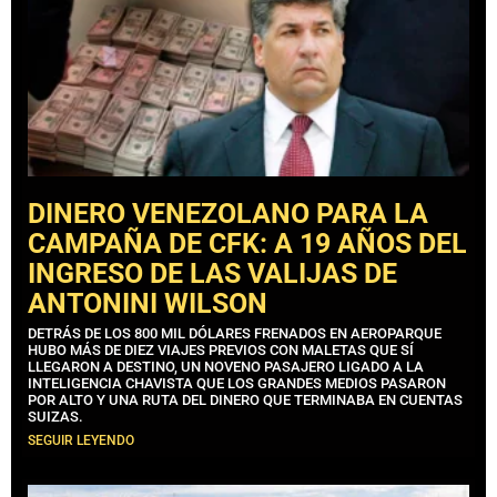
DINERO VENEZOLANO PARA LA
CAMPAÑA DE CFK: A 19 AÑOS DEL
INGRESO DE LAS VALIJAS DE
ANTONINI WILSON
DETRÁS DE LOS 800 MIL DÓLARES FRENADOS EN AEROPARQUE
HUBO MÁS DE DIEZ VIAJES PREVIOS CON MALETAS QUE SÍ
LLEGARON A DESTINO, UN NOVENO PASAJERO LIGADO A LA
INTELIGENCIA CHAVISTA QUE LOS GRANDES MEDIOS PASARON
POR ALTO Y UNA RUTA DEL DINERO QUE TERMINABA EN CUENTAS
SUIZAS.
SEGUIR LEYENDO