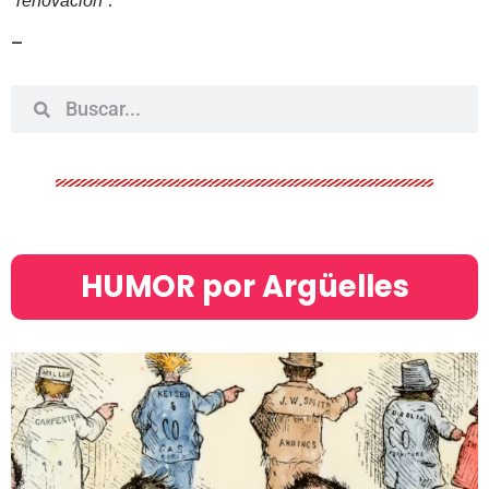
.
“renovación”
–
HUMOR por Argüelles​