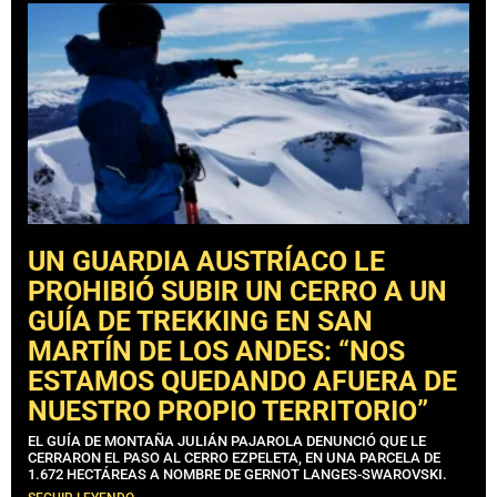
UN GUARDIA AUSTRÍACO LE
PROHIBIÓ SUBIR UN CERRO A UN
GUÍA DE TREKKING EN SAN
MARTÍN DE LOS ANDES: “NOS
ESTAMOS QUEDANDO AFUERA DE
NUESTRO PROPIO TERRITORIO”
EL GUÍA DE MONTAÑA JULIÁN PAJAROLA DENUNCIÓ QUE LE
CERRARON EL PASO AL CERRO EZPELETA, EN UNA PARCELA DE
1.672 HECTÁREAS A NOMBRE DE GERNOT LANGES-SWAROVSKI.