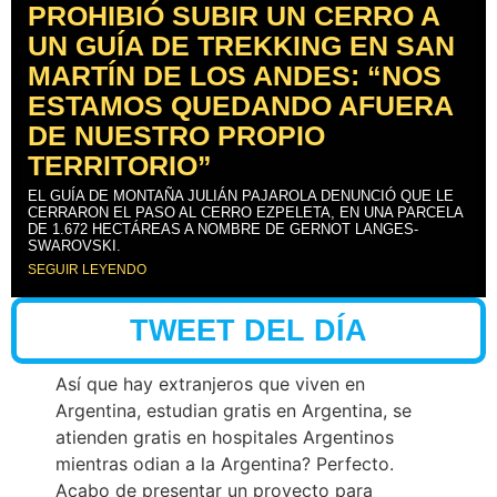
PROHIBIÓ SUBIR UN CERRO A
UN GUÍA DE TREKKING EN SAN
MARTÍN DE LOS ANDES: “NOS
ESTAMOS QUEDANDO AFUERA
DE NUESTRO PROPIO
TERRITORIO”
EL GUÍA DE MONTAÑA JULIÁN PAJAROLA DENUNCIÓ QUE LE
CERRARON EL PASO AL CERRO EZPELETA, EN UNA PARCELA
DE 1.672 HECTÁREAS A NOMBRE DE GERNOT LANGES-
SWAROVSKI.
SEGUIR LEYENDO
TWEET DEL DÍA
Así que hay extranjeros que viven en
Argentina, estudian gratis en Argentina, se
atienden gratis en hospitales Argentinos
mientras odian a la Argentina? Perfecto.
Acabo de presentar un proyecto para