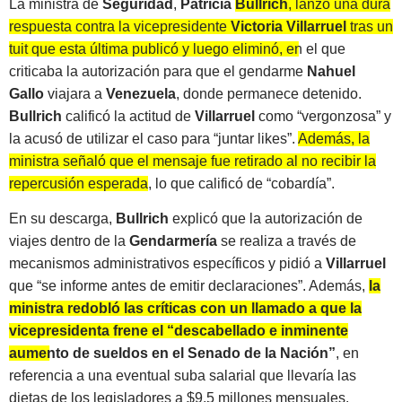
La ministra de
Seguridad
,
Patricia
Bullrich
, lanzó una dura
respuesta contra la vicepresidente
Victoria Villarruel
tras un
tuit que esta última publicó y luego eliminó, en el que
criticaba la autorización para que el gendarme
Nahuel
Gallo
viajara a
Venezuela
, donde permanece detenido.
Bullrich
calificó la actitud de
Villarruel
como “vergonzosa” y
la acusó de utilizar el caso para “juntar likes”.
Además, la
ministra señaló que el mensaje fue retirado al no recibir la
repercusión esperada
, lo que calificó de “cobardía”.
En su descarga,
Bullrich
explicó que la autorización de
viajes dentro de la
Gendarmería
se realiza a través de
mecanismos administrativos específicos y pidió a
Villarruel
que “se informe antes de emitir declaraciones”. Además,
la
ministra redobló las críticas con un llamado a que la
vicepresidenta frene el “descabellado e inminente
aumento de sueldos en el Senado de la Nación”
, en
referencia a una eventual suba salarial que llevaría las
dietas de los legisladores a $9,5 millones mensuales.