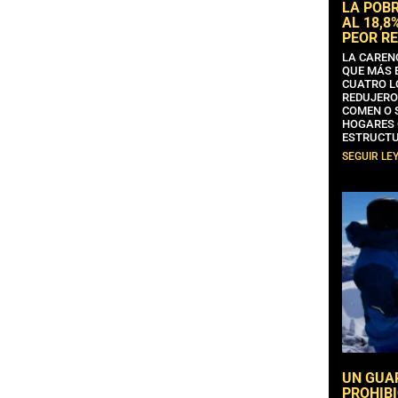
LA POB
AL 18,8
PEOR RE
LA CAREN
QUE MÁS 
CUATRO L
REDUJERO
COMEN O 
HOGARES 
ESTRUCTU
SEGUIR LE
UN GUA
PROHIBI