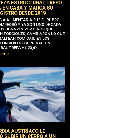
REZA ESTRUCTURAL TREPÓ
% EN CABA Y MARCA SU
GISTRO DESDE 2019
CIA ALIMENTARIA FUE EL RUBRO
EMPEORÓ Y YA SON UNO DE CADA
OS HOGARES PORTEÑOS QUE
N PORCIONES, CAMBIARON LO QUE
SALTEAN COMIDAS. EN LOS
CON CHICOS LA PRIVACIÓN
RAL TREPA AL 20,6%.
YENDO
RDIA AUSTRÍACO LE
Ó SUBIR UN CERRO A UN