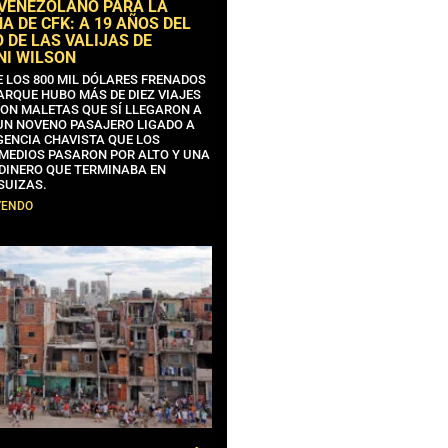
 VENEZOLANO PARA LA
 DE CFK: A 19 AÑOS DEL
 DE LAS VALIJAS DE
NI WILSON
E LOS 800 MIL DÓLARES FRENADOS
ARQUE HUBO MÁS DE DIEZ VIAJES
CON MALETAS QUE SÍ LLEGARON A
 UN NOVENO PASAJERO LIGADO A
GENCIA CHAVISTA QUE LOS
MEDIOS PASARON POR ALTO Y UNA
 DINERO QUE TERMINABA EN
SUIZAS.
YENDO