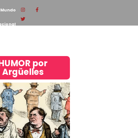
Mundo
acional
HUMOR por
Argüelles​