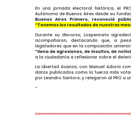
En una jornada electoral histórica, el P
Autónoma de Buenos Aires desde su fundac
Buenos Aires Primero, reconoció públi
“Tenemos los resultados de nuestras mesa
Durante su discurso, Lospennato agradeci
acompañaron, destacando que, a pesa
legisladores que en la composición anteri
“llena de agresiones, de insultos, de notic
a la ciudadanía a reflexionar sobre el dete
La Libertad Avanza, con Manuel Adorni com
datos publicados como la fuerza más vota
por Leandro Santoro, y relegaron al PRO a un
–