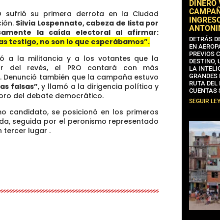
DINERO
CAMPAÑA
RO sufrió su primera derrota en la Ciudad
INGRESO
ión.
Silvia Lospennato, cabeza de lista por
ANTONI
camente la caída electoral al afirmar:
DETRÁS D
s testigo, no son lo que esperábamos”.
EN AEROP
PREVIOS 
ó a la militancia y a los votantes que la
DESTINO,
r del revés, el PRO contará con más
LA INTELI
or. Denunció también que la campaña estuvo
GRANDES 
RUTA DEL
ias falsas”
, y llamó a la dirigencia política y
CUENTAS 
rioro del debate democrático.
SEGUIR LE
o candidato, se posicionó en los primeros
da, seguida por el peronismo representado
 tercer lugar .