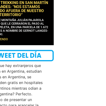
 TREKKING EN SAN MARTÍN
ANDES: “NOS ESTAMOS
DO AFUERA DE NUESTRO
 TERRITORIO”
DE MONTAÑA JULIÁN PAJAROLA
 QUE LE CERRARON EL PASO AL
ELETA, EN UNA PARCELA DE 1.672
S A NOMBRE DE GERNOT LANGES-
KI.
YENDO
WEET DEL DÍA
que hay extranjeros que
n en Argentina, estudian
s en Argentina, se
den gratis en hospitales
ntinos mientras odian a
rgentina? Perfecto.
o de presentar un
ecto para arancelar la