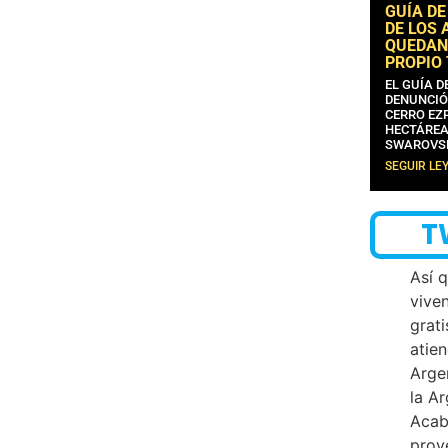
GUÍA DE
DE LOS 
QUEDAN
PROPIO
EL GUÍA 
DENUNCIÓ
CERRO EZP
HECTÁREA
SWAROVS
SEGUIR LE
T
Así 
vive
grati
atien
Arge
la A
Acab
proy