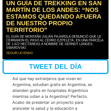
UN GUÍA DE TREKKING EN SAN
MARTÍN DE LOS ANDES: “NOS
ESTAMOS QUEDANDO AFUERA
DE NUESTRO PROPIO
TERRITORIO”
EL GUÍA DE MONTAÑA JULIÁN PAJAROLA DENUNCIÓ QUE LE
CERRARON EL PASO AL CERRO EZPELETA, EN UNA PARCELA
DE 1.672 HECTÁREAS A NOMBRE DE GERNOT LANGES-
SWAROVSKI.
SEGUIR LEYENDO
TWEET DEL DÍA
Así que hay extranjeros que viven en
Argentina, estudian gratis en Argentina, se
atienden gratis en hospitales Argentinos
mientras odian a la Argentina? Perfecto.
Acabo de presentar un proyecto para
arancelar la salud y la educación a