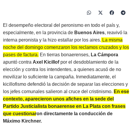
El desempeño electoral del peronismo en todo el país y,
especialmente, en la provincia de
Buenos Aires
, reavivó la
interna peronista y la hizo estallar por los aires.
La misma
noche del domingo comenzaron los reclamos cruzados y los
pases de factura.
En tierras bonaerenses,
La Cámpora
apuntó contra
Axel Kicillof
por el desdoblamiento de la
elección y contra los intendentes, a quienes acusó de no
movilizar lo suficiente la campaña. Inmediatamente, el
kicillofismo defendió la decisión de separar las elecciones y
los jefes comunales salieron al cruce del cristinismo.
En ese
contexto, aparecieron unos afiches en la sede del
Partido Justicialista bonaerense en La Plata con frases
que cuestionaron directamente la conducción de
Máximo Kirchner.