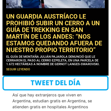
UN GUARDIA AUSTRÍACO LE
PROHIBIÓ SUBIR UN CERRO A UN
GUÍA DE TREKKING EN SAN
MARTÍN DE LOS ANDES: “NOS
ESTAMOS QUEDANDO AFUERA DE
NUESTRO PROPIO TERRITORIO”
EL GUÍA DE MONTAÑA JULIÁN PAJAROLA DENUNCIÓ QUE LE
CERRARON EL PASO AL CERRO EZPELETA, EN UNA PARCELA DE
1.672 HECTÁREAS A NOMBRE DE GERNOT LANGES-SWAROVSKI.
SEGUIR LEYENDO
TWEET DEL DÍA
Así que hay extranjeros que viven en
Argentina, estudian gratis en Argentina, se
atienden gratis en hospitales Argentinos