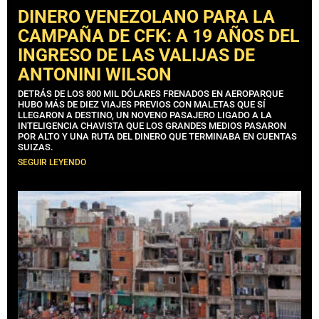
DINERO VENEZOLANO PARA LA
CAMPAÑA DE CFK: A 19 AÑOS DEL
INGRESO DE LAS VALIJAS DE
ANTONINI WILSON
DETRÁS DE LOS 800 MIL DÓLARES FRENADOS EN AEROPARQUE
HUBO MÁS DE DIEZ VIAJES PREVIOS CON MALETAS QUE SÍ
LLEGARON A DESTINO, UN NOVENO PASAJERO LIGADO A LA
INTELIGENCIA CHAVISTA QUE LOS GRANDES MEDIOS PASARON
POR ALTO Y UNA RUTA DEL DINERO QUE TERMINABA EN CUENTAS
SUIZAS.
SEGUIR LEYENDO