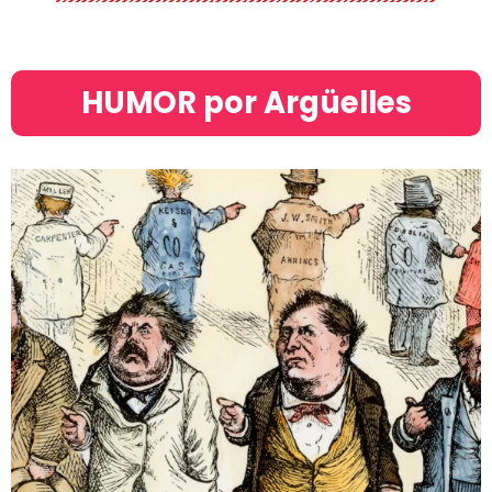
HUMOR por Argüelles​