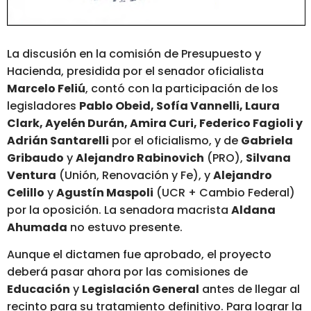
La discusión en la comisión de Presupuesto y
Hacienda, presidida por el senador oficialista
Marcelo Feliú
, contó con la participación de los
legisladores
Pablo Obeid, Sofía Vannelli, Laura
Clark, Ayelén Durán, Amira Curi, Federico Fagioli y
Adrián Santarelli
por el oficialismo, y de
Gabriela
Gribaudo
y
Alejandro Rabinovich
(PRO),
Silvana
Ventura
(Unión, Renovación y Fe), y
Alejandro
Celillo
y
Agustín Maspoli
(UCR + Cambio Federal)
por la oposición. La senadora macrista
Aldana
Ahumada
no estuvo presente.
Aunque el dictamen fue aprobado, el proyecto
deberá pasar ahora por las comisiones de
Educación
y
Legislación General
antes de llegar al
recinto para su tratamiento definitivo. Para lograr la