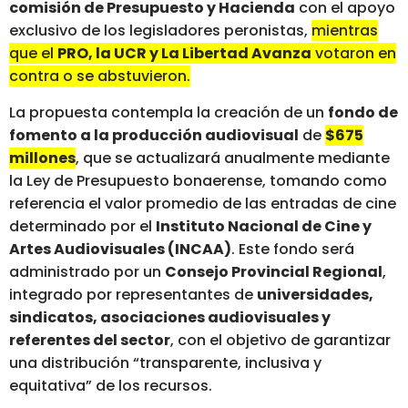
comisión de Presupuesto y Hacienda
con el apoyo
exclusivo de los legisladores peronistas,
mientras
que el
PRO, la UCR y La Libertad Avanza
votaron en
contra o se abstuvieron.
La propuesta contempla la creación de un
fondo de
fomento a la producción audiovisual
de
$675
millones
, que se actualizará anualmente mediante
la Ley de Presupuesto bonaerense, tomando como
referencia el valor promedio de las entradas de cine
determinado por el
Instituto Nacional de Cine y
Artes Audiovisuales (INCAA)
. Este fondo será
administrado por un
Consejo Provincial Regional
,
integrado por representantes de
universidades,
sindicatos, asociaciones audiovisuales y
referentes del sector
, con el objetivo de garantizar
una distribución “transparente, inclusiva y
equitativa” de los recursos.