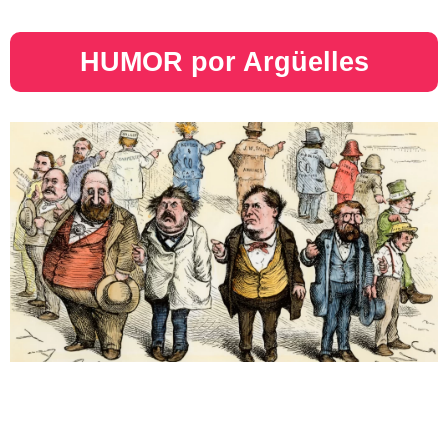
HUMOR por Argüelles​