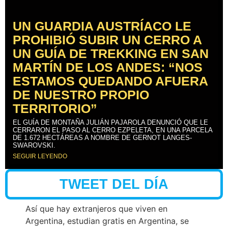
UN GUARDIA AUSTRÍACO LE
PROHIBIÓ SUBIR UN CERRO A
UN GUÍA DE TREKKING EN SAN
MARTÍN DE LOS ANDES: “NOS
ESTAMOS QUEDANDO AFUERA
DE NUESTRO PROPIO
TERRITORIO”
EL GUÍA DE MONTAÑA JULIÁN PAJAROLA DENUNCIÓ QUE LE
CERRARON EL PASO AL CERRO EZPELETA, EN UNA PARCELA
DE 1.672 HECTÁREAS A NOMBRE DE GERNOT LANGES-
SWAROVSKI.
SEGUIR LEYENDO
TWEET DEL DÍA
Así que hay extranjeros que viven en
Argentina, estudian gratis en Argentina, se