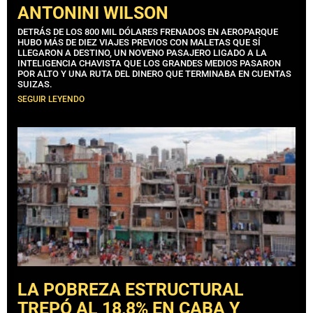
ANTONINI WILSON
DETRÁS DE LOS 800 MIL DÓLARES FRENADOS EN AEROPARQUE
HUBO MÁS DE DIEZ VIAJES PREVIOS CON MALETAS QUE SÍ
LLEGARON A DESTINO, UN NOVENO PASAJERO LIGADO A LA
INTELIGENCIA CHAVISTA QUE LOS GRANDES MEDIOS PASARON
POR ALTO Y UNA RUTA DEL DINERO QUE TERMINABA EN CUENTAS
SUIZAS.
SEGUIR LEYENDO
LA POBREZA ESTRUCTURAL
TREPÓ AL 18,8% EN CABA Y