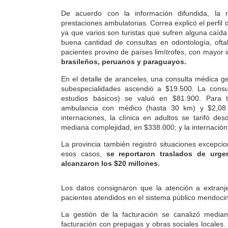
De acuerdo con la información difundida, la 
prestaciones ambulatorias. Correa explicó el perfi
ya que varios son turistas que sufren alguna caíd
buena cantidad de consultas en odontología, ofta
pacientes provino de países limítrofes, con mayor 
brasileños, peruanos y paraguayos.
En el detalle de aranceles, una consulta médica g
subespecialidades ascendió a $19.500. La consu
estudios básicos) se valuó en $81.900. Para 
ambulancia con médico (hasta 30 km) y $2,08 m
internaciones, la clínica en adultos se tarifó de
mediana complejidad, en $338.000; y la internación
La provincia también registró situaciones excepci
esos casos,
se reportaron traslados de urge
alcanzaron los $20 millones.
Los datos consignaron que la atención a extranj
pacientes atendidos en el sistema público mendoci
La gestión de la facturación se canalizó media
facturación con prepagas y obras sociales locales.