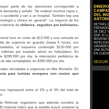
DINERO
mayor parte de las atenciones correspondió a
CAMPAÑ
l de demanda y señaló: “Se realizan muchos rayos x,
DEL IN
a o accidente y van a un hospital. También hay una
ANTONI
lmología y clínica en general”. La mayoría de los
DETRÁS D
incidencia de
chilenos, seguidos por bolivianos,
FRENADO
DE DIEZ 
QUE SÍ L
eneral tuvo un costo de $13.000 y una consulta en
NOVENO 
lta de urgencia en guardia (hasta 6 horas, con
INTELIGE
GRANDES
traslados, el esquema contempló $130.000 por
UNA RUTA
illones por traslado aéreo en helicóptero. En
EN CUENT
sde $299.000 por día; la internación pediátrica de
 de alta complejidad, en $390.000 por día.
SEGUIR
onales vinculadas a urgencias en Alta Montaña. En
ncia para turistas europeos con costos que
eros representó entre el 2% y el 3% del total de
no.
nte Reforsal, organismo que además coordinó la
 El material indicó que la medida buscó sostener la