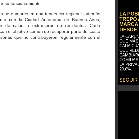
ar su funcionamiento.
LA PO
za se enmarcó en una tendencia regional: además
TREPÓ 
junto con la Ciudad Autónoma de Buenos Aires,
MARCA 
ón de salud a extranjeros no residentes. Cada
DESDE 
, con el objetivo común de recuperar parte del costo
LA CAREN
rsonas que no contribuyeron regularmente con el
QUE MÁS
CADA CU
QUE RED
CAMBIAR
COMIDAS
LA PRIVA
20,6%.
SEGUIR