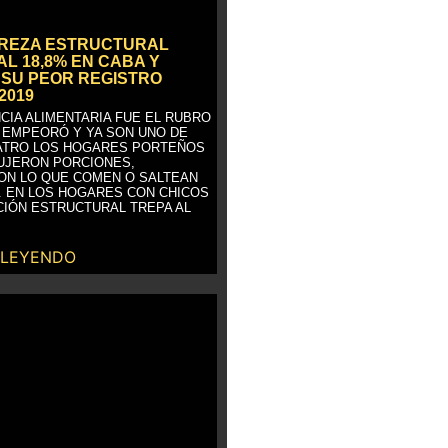
BREZA ESTRUCTURAL
AL 18,8% EN CABA Y
SU PEOR REGISTRO
2019
CIA ALIMENTARIA FUE EL RUBRO
 EMPEORÓ Y YA SON UNO DE
ATRO LOS HOGARES PORTEÑOS
UJERON PORCIONES,
ON LO QUE COMEN O SALTEAN
. EN LOS HOGARES CON CHICOS
CIÓN ESTRUCTURAL TREPA AL
 LEYENDO