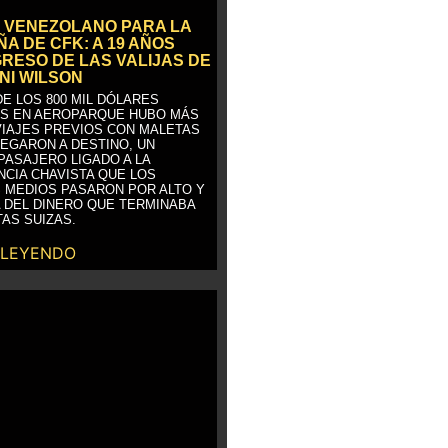
 VENEZOLANO PARA LA
A DE CFK: A 19 AÑOS
GRESO DE LAS VALIJAS DE
NI WILSON
E LOS 800 MIL DÓLARES
S EN AEROPARQUE HUBO MÁS
VIAJES PREVIOS CON MALETAS
LEGARON A DESTINO, UN
PASAJERO LIGADO A LA
NCIA CHAVISTA QUE LOS
 MEDIOS PASARON POR ALTO Y
 DEL DINERO QUE TERMINABA
AS SUIZAS.
 LEYENDO