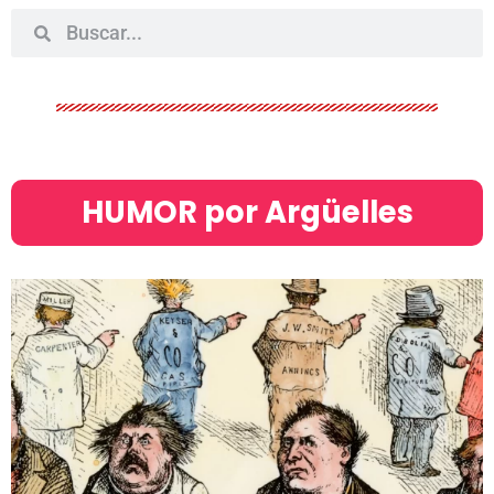
HUMOR por Argüelles​