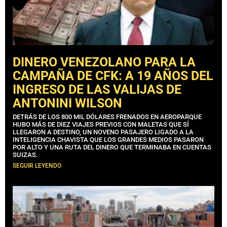
DINERO VENEZOLANO PARA LA
CAMPAÑA DE CFK: A 19 AÑOS DEL
INGRESO DE LAS VALIJAS DE
ANTONINI WILSON
DETRÁS DE LOS 800 MIL DÓLARES FRENADOS EN AEROPARQUE
HUBO MÁS DE DIEZ VIAJES PREVIOS CON MALETAS QUE SÍ
LLEGARON A DESTINO, UN NOVENO PASAJERO LIGADO A LA
INTELIGENCIA CHAVISTA QUE LOS GRANDES MEDIOS PASARON
POR ALTO Y UNA RUTA DEL DINERO QUE TERMINABA EN CUENTAS
SUIZAS.
SEGUIR LEYENDO