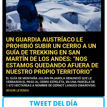
UN GUARDIA AUSTRÍACO LE
PROHIBIÓ SUBIR UN CERRO A UN
GUÍA DE TREKKING EN SAN
MARTÍN DE LOS ANDES: “NOS
ESTAMOS QUEDANDO AFUERA DE
NUESTRO PROPIO TERRITORIO”
EL GUÍA DE MONTAÑA JULIÁN PAJAROLA DENUNCIÓ QUE LE
CERRARON EL PASO AL CERRO EZPELETA, EN UNA PARCELA DE
1.672 HECTÁREAS A NOMBRE DE GERNOT LANGES-SWAROVSKI.
SEGUIR LEYENDO
TWEET DEL DÍA