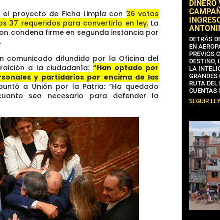
DINERO
CAMPAÑA
 el proyecto de Ficha Limpia con
36 votos
INGRESO
s 37 requeridos para convertirlo en ley.
La
ANTONI
con condena firme en segunda instancia por
DETRÁS D
.
EN AEROP
PREVIOS 
n comunicado difundido por la Oficina del
DESTINO,
traición a la ciudadanía:
“Han optado por
LA INTELI
rsonales y partidarios por encima de las
GRANDES 
RUTA DEL
untó a Unión por la Patria: “Ha quedado
CUENTAS 
cuanto sea necesario para defender la
SEGUIR LE