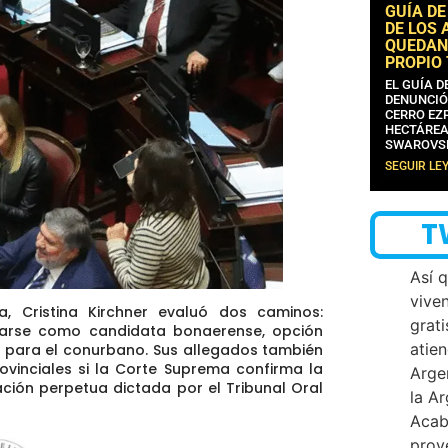
GUÍA DE
DE LOS 
QUEDAN
PROPIO
EL GUÍA 
DENUNCIÓ
CERRO EZP
HECTÁREA
SWAROVS
SEGUIR LE
T
Así 
vive
ra,
Cristina Kirchner evaluó dos caminos:
grati
tarse como candidata bonaerense, opción
atien
 para el conurbano.
Sus allegados también
ovinciales si la Corte Suprema confirma la
Arge
ación perpetua dictada por el Tribunal Oral
la A
Acab
proy