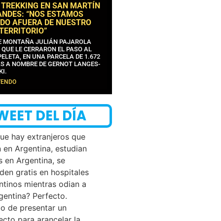
 TREKKING EN SAN MARTÍN
ANDES: “NOS ESTAMOS
DO AFUERA DE NUESTRO
 TERRITORIO”
DE MONTAÑA JULIÁN PAJAROLA
 QUE LE CERRARON EL PASO AL
ELETA, EN UNA PARCELA DE 1.672
S A NOMBRE DE GERNOT LANGES-
KI.
YENDO
WEET DEL DÍA
que hay extranjeros que
n en Argentina, estudian
s en Argentina, se
den gratis en hospitales
ntinos mientras odian a
rgentina? Perfecto.
o de presentar un
ecto para arancelar la