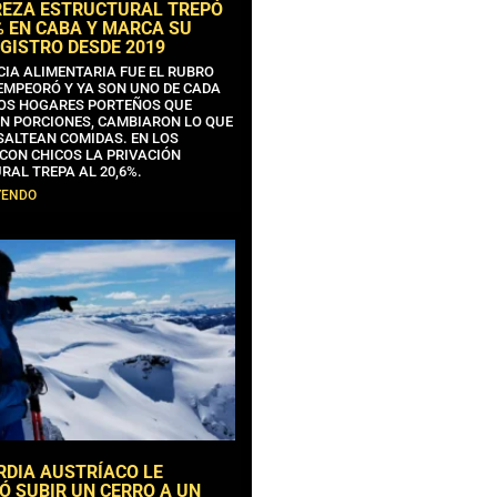
REZA ESTRUCTURAL TREPÓ
% EN CABA Y MARCA SU
GISTRO DESDE 2019
CIA ALIMENTARIA FUE EL RUBRO
EMPEORÓ Y YA SON UNO DE CADA
OS HOGARES PORTEÑOS QUE
N PORCIONES, CAMBIARON LO QUE
SALTEAN COMIDAS. EN LOS
CON CHICOS LA PRIVACIÓN
RAL TREPA AL 20,6%.
YENDO
RDIA AUSTRÍACO LE
Ó SUBIR UN CERRO A UN