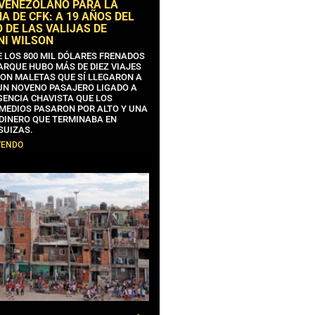
 VENEZOLANO PARA LA
 DE CFK: A 19 AÑOS DEL
 DE LAS VALIJAS DE
NI WILSON
E LOS 800 MIL DÓLARES FRENADOS
ARQUE HUBO MÁS DE DIEZ VIAJES
CON MALETAS QUE SÍ LLEGARON A
 UN NOVENO PASAJERO LIGADO A
GENCIA CHAVISTA QUE LOS
MEDIOS PASARON POR ALTO Y UNA
 DINERO QUE TERMINABA EN
SUIZAS.
YENDO