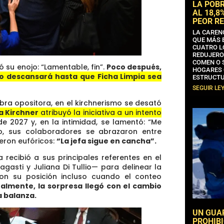
LA POB
AL 18,8
PEOR RE
LA CAREN
QUE MÁS 
CUATRO L
REDUJERO
COMEN O 
ó su enojo: “Lamentable, fin”.
Poco después,
HOGARES 
no descansará hasta que Ficha Limpia sea
ESTRUCTU
SEGUIR LE
bra opositora, en el kirchnerismo se desató
na Kirchner
atribuyó la iniciativa a un intento
de 2027 y, en la intimidad, se lamentó: “Me
o, sus colaboradores se abrazaron entre
ieron eufóricos:
“La jefa sigue en cancha”.
 recibió a sus principales referentes en el
asti y Juliana Di Tullio— para delinear la
eron su posición incluso cuando el conteo
nalmente, la sorpresa llegó con el cambio
a balanza.
UN GUA
PROHIBI