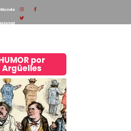
Mundo
acional
HUMOR por
Argüelles​