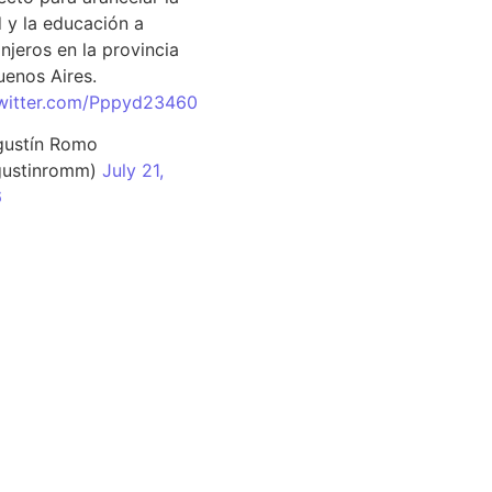
d y la educación a
njeros en la provincia
uenos Aires.
twitter.com/Pppyd23460
ustín Romo
ustinromm)
July 21,
6