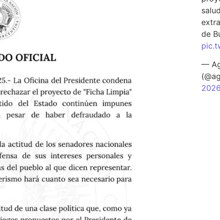
salu
extra
de B
pic.
— Ag
(@ag
202